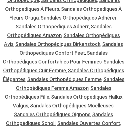
Orthopedique
Sandales Orthopédiques
Sandales
,
,
Orthopédiques À Fleurs
Sandales Orthopédiques À
,
Fleurs Oruga
Sandales Orthopédiques Adhérer
,
,
Sandales Orthopediques Adherr
Sandales
,
Orthopédiques Amazon
Sandales Orthopédiques
,
Avis
Sandales Orthopédiques Birkenstock
Sandales
,
,
Orthopediques Confort Feet
Sandales
,
Orthopédiques Confortables Pour Femmes
Sandales
,
Orthopédiques Cuir Femme
Sandales Orthopédiques
,
Élégantes
Sandales Orthopédiques Femme
Sandales
,
,
Orthopédiques Femme Amazon
Sandales
,
Orthopédiques Fille
Sandales Orthopédiques Hallux
,
Valgus
Sandales Orthopédiques Moelleuses
,
,
Sandales Orthopédiques Oignons
Sandales
,
Orthopédiques Scholl
Sandales Ouvertes Confort
,
,