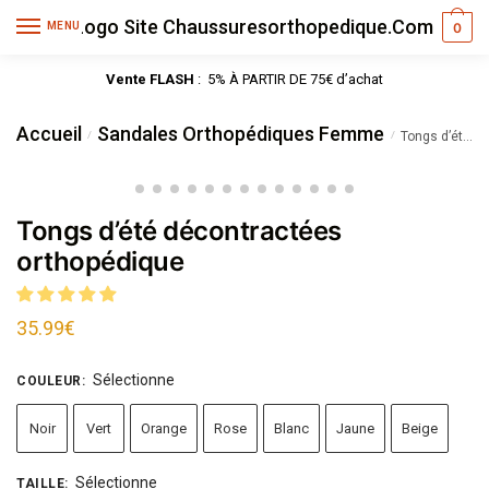
MENU
0
Vente FLASH
: 5% À PARTIR DE 75€ d’achat
Accueil
Sandales Orthopédiques Femme
/
/
Tongs d’été décontractées orthopédique
Tongs d’été décontractées
orthopédique
35.99
€
Sélectionne
COULEUR
:
Noir
Vert
Orange
Rose
Blanc
Jaune
Beige
Sélectionne
TAILLE
: