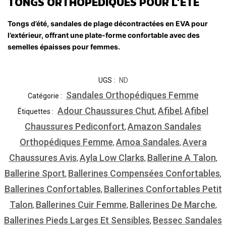
TONGS ORTHOPÉDIQUES POUR L’ÉTÉ
Tongs d’été, sandales de plage décontractées en EVA pour
l’extérieur, offrant une plate-forme confortable avec des
semelles épaisses pour femmes.
UGS :
ND
Sandales Orthopédiques Femme
Catégorie :
Adour Chaussures Chut
Afibel
Afibel
Étiquettes :
,
,
Chaussures Pediconfort
Amazon Sandales
,
Orthopédiques Femme
Amoa Sandales
Avera
,
,
Chaussures Avis
Ayla Low Clarks
Ballerine A Talon
,
,
,
Ballerine Sport
Ballerines Compensées Confortables
,
,
Ballerines Confortables
Ballerines Confortables Petit
,
Talon
Ballerines Cuir Femme
Ballerines De Marche
,
,
,
Ballerines Pieds Larges Et Sensibles
Bessec Sandales
,