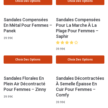
Choix Des Options
Choix Des Options
Sandales Compensées
Sandales Compensées
En Métal Pour Femmes –
Pour La Marche À La
Panek
Plage Pour Femmes –
Saphir
39.99
€
39.99
€
Choix Des Options
Choix Des Options
Sandales Florales En
Sandales Décontractées
Plein Air Décontracté
À Semelle Épaisse En
Pour Femmes – Zinny
Cuir Pour Femmes –
Comfy
39.99
€
39.99
€