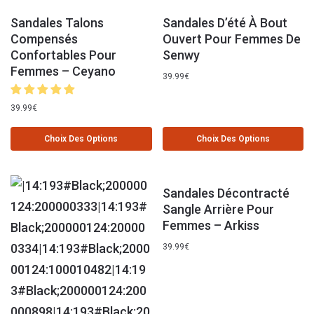
Sandales Talons
Sandales D’été À Bout
Compensés
Ouvert Pour Femmes De
Confortables Pour
Senwy
Femmes – Ceyano
39.99
€
39.99
€
Choix Des Options
Choix Des Options
Sandales Décontracté
Sangle Arrière Pour
Femmes – Arkiss
39.99
€