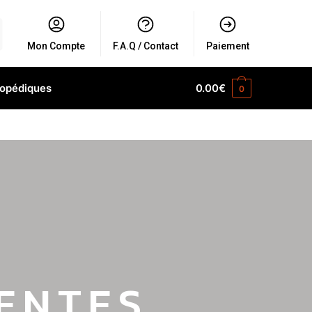
Mon Compte
F.A.Q / Contact
Paiement
hopédiques
0.00
€
0
ENTES