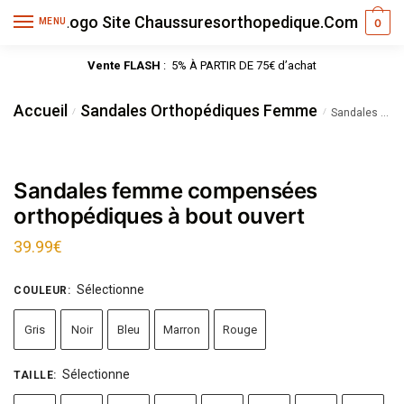
MENU
0
Vente FLASH
: 5% À PARTIR DE 75€ d’achat
Accueil
Sandales Orthopédiques Femme
/
/
Sandales femme compensées orthopédiques à bout ouvert
Sandales femme compensées
orthopédiques à bout ouvert
39.99
€
Sélectionne
COULEUR
:
Gris
Noir
Bleu
Marron
Rouge
Sélectionne
TAILLE
: