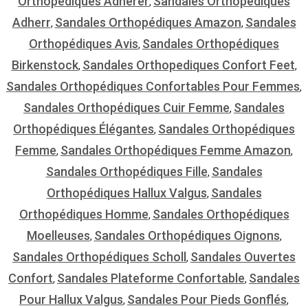
Orthopédiques Adhérer
Sandales Orthopediques
,
Adherr
Sandales Orthopédiques Amazon
Sandales
,
,
Orthopédiques Avis
Sandales Orthopédiques
,
Birkenstock
Sandales Orthopediques Confort Feet
,
,
Sandales Orthopédiques Confortables Pour Femmes
,
Sandales Orthopédiques Cuir Femme
Sandales
,
Orthopédiques Élégantes
Sandales Orthopédiques
,
Femme
Sandales Orthopédiques Femme Amazon
,
,
Sandales Orthopédiques Fille
Sandales
,
Orthopédiques Hallux Valgus
Sandales
,
Orthopédiques Homme
Sandales Orthopédiques
,
Moelleuses
Sandales Orthopédiques Oignons
,
,
Sandales Orthopédiques Scholl
Sandales Ouvertes
,
Confort
Sandales Plateforme Confortable
Sandales
,
,
Pour Hallux Valgus
Sandales Pour Pieds Gonflés
,
,