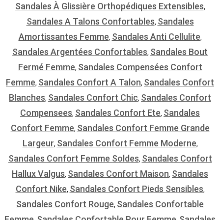
Sandales À Glissière Orthopédiques Extensibles
,
Sandales A Talons Confortables
Sandales
,
Amortissantes Femme
Sandales Anti Cellulite
,
,
Sandales Argentées Confortables
Sandales Bout
,
Fermé Femme
Sandales Compensées Confort
,
Femme
Sandales Confort A Talon
Sandales Confort
,
,
Blanches
Sandales Confort Chic
Sandales Confort
,
,
Compensees
Sandales Confort Ete
Sandales
,
,
Confort Femme
Sandales Confort Femme Grande
,
Largeur
Sandales Confort Femme Moderne
,
,
Sandales Confort Femme Soldes
Sandales Confort
,
Hallux Valgus
Sandales Confort Maison
Sandales
,
,
Confort Nike
Sandales Confort Pieds Sensibles
,
,
Sandales Confort Rouge
Sandales Confortable
,
Femme
Sandales Confortable Pour Femme
Sandales
,
,