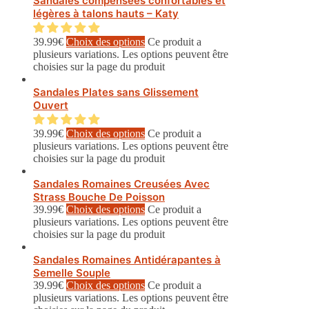
Sandales compensées confortables et
légères à talons hauts – Katy
39.99
€
Choix des options
Ce produit a
plusieurs variations. Les options peuvent être
choisies sur la page du produit
Sandales Plates sans Glissement
Ouvert
39.99
€
Choix des options
Ce produit a
plusieurs variations. Les options peuvent être
choisies sur la page du produit
Sandales Romaines Creusées Avec
Strass Bouche De Poisson
39.99
€
Choix des options
Ce produit a
plusieurs variations. Les options peuvent être
choisies sur la page du produit
Sandales Romaines Antidérapantes à
Semelle Souple
39.99
€
Choix des options
Ce produit a
plusieurs variations. Les options peuvent être