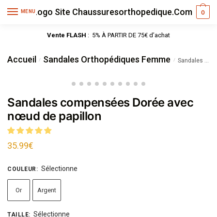
MENU
0
Vente FLASH
: 5% À PARTIR DE 75€ d’achat
Accueil
Sandales Orthopédiques Femme
/
/
Sandales compensées Dorée avec nœud de papillon
Sandales compensées Dorée avec
nœud de papillon
35.99
€
Sélectionne
COULEUR
:
Or
Argent
Sélectionne
TAILLE
: