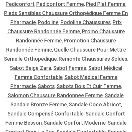
Pediconfort
Pédiconfort Femme
Pied Plat Femme
,
,
,
Pieds Sensibles Chaussure Orthopédique Femme En
Pharmacie
Podoline
Podoline Chaussures
Prix
,
,
,
Chaussure Randonnée Femme
Promo Chaussure
,
Randonnée Femme
Promotion Chaussure
,
Randonnée Femme
Quelle Chaussure Pour Mettre
,
Semelle Orthopedique
Remonte Chaussures Soldes
,
,
Sabot Beige Zara
Sabot Femme
Sabot Médical
,
,
Femme Confortable
Sabot Médical Femme
,
Pharmacie
Sabots
Sabots Bois Et Cuir Femme
,
,
,
Salomon Chaussure Randonnee Femme
Sandale
,
,
Sandale Bronze Femme
Sandale Coco Abricot
,
,
Sandale Compensé Confortable
Sandale Confort
,
Femme Besson
Sandale Confort Moderne
Sandale
,
,
Confort Pour Le Dos
Sandale Confortable
Sandale