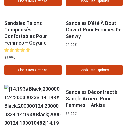
Choix Des Options
Choix Des Options
Sandales Talons
Sandales D’été À Bout
Compensés
Ouvert Pour Femmes De
Confortables Pour
Senwy
Femmes – Ceyano
39.99
€
39.99
€
Choix Des Options
Choix Des Options
Sandales Décontracté
Sangle Arrière Pour
Femmes – Arkiss
39.99
€