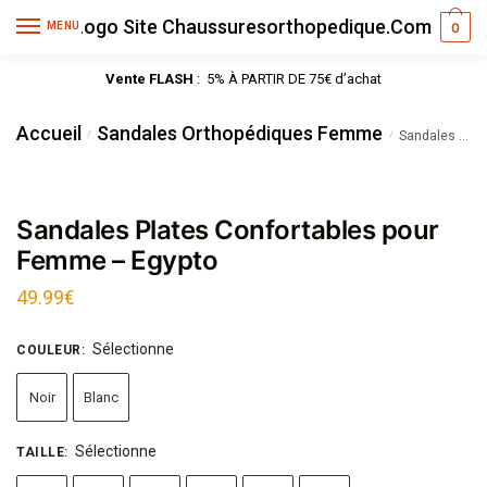
MENU
0
Vente FLASH
: 5% À PARTIR DE 75€ d’achat
Accueil
Sandales Orthopédiques Femme
/
/
Sandales Plates Confortables pour Femme – Egypto
Sandales Plates Confortables pour
Femme – Egypto
49.99
€
Sélectionne
COULEUR
:
Noir
Blanc
Sélectionne
TAILLE
: