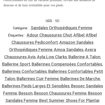
confectionnées en cuir de vachette premium, offrant une sensation de
douceur et de luxe irrésistible pour vos pieds.
UGS :
ND
Sandales Orthopédiques Femme
Catégorie :
Adour Chaussures Chut
Afibel
Afibel
Étiquettes :
,
,
Chaussures Pediconfort
Amazon Sandales
,
Orthopédiques Femme
Amoa Sandales
Avera
,
,
Chaussures Avis
Ayla Low Clarks
Ballerine A Talon
,
,
,
Ballerine Sport
Ballerines Compensées Confortables
,
,
Ballerines Confortables
Ballerines Confortables Petit
,
Talon
Ballerines Cuir Femme
Ballerines De Marche
,
,
,
Ballerines Pieds Larges Et Sensibles
Bessec Sandales
,
Femme
Besson
Besson Chaussures Femme
Besson
,
,
,
Sandales Femme
Best Summer Shoes For Plantar
,