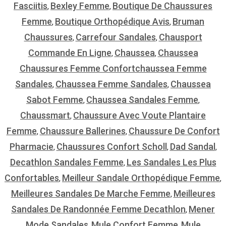
Fasciitis
Bexley Femme
Boutique De Chaussures
,
,
Femme
Boutique Orthopédique Avis
Bruman
,
,
Chaussures
Carrefour Sandales
Chausport
,
,
Commande En Ligne
Chaussea
Chaussea
,
,
Chaussures Femme Confortchaussea Femme
Sandales
Chaussea Femme Sandales
Chaussea
,
,
Sabot Femme
Chaussea Sandales Femme
,
,
Chaussmart
Chaussure Avec Voute Plantaire
,
Femme
Chaussure Ballerines
Chaussure De Confort
,
,
Pharmacie
Chaussures Confort Scholl
Dad Sandal
,
,
,
Decathlon Sandales Femme
Les Sandales Les Plus
,
Confortables
Meilleur Sandale Orthopédique Femme
,
,
Meilleures Sandales De Marche Femme
Meilleures
,
Sandales De Randonnée Femme Decathlon
Mener
,
Mode Sandales
Mule Confort Femme
Mule
,
,