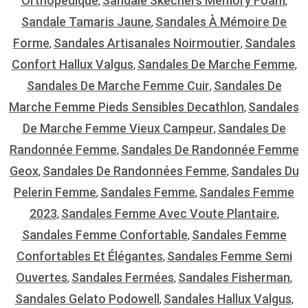
Orthopédique
Sandale Skechers Memory Foam
,
,
Sandale Tamaris Jaune
Sandales À Mémoire De
,
Forme
Sandales Artisanales Noirmoutier
Sandales
,
,
Confort Hallux Valgus
Sandales De Marche Femme
,
,
Sandales De Marche Femme Cuir
Sandales De
,
Marche Femme Pieds Sensibles Decathlon
Sandales
,
De Marche Femme Vieux Campeur
Sandales De
,
Randonnée Femme
Sandales De Randonnée Femme
,
Geox
Sandales De Randonnées Femme
Sandales Du
,
,
Pelerin Femme
Sandales Femme
Sandales Femme
,
,
2023
Sandales Femme Avec Voute Plantaire
,
,
Sandales Femme Confortable
Sandales Femme
,
Confortables Et Élégantes
Sandales Femme Semi
,
Ouvertes
Sandales Fermées
Sandales Fisherman
,
,
,
Sandales Gelato Podowell
Sandales Hallux Valgus
,
,