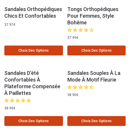
Sandales Orthopédiques
Tongs Orthopédiques
Chics Et Confortables
Pour Femmes, Style
Bohême
37.97
€
37.99
€
Choix Des Options
Choix Des Options
Sandales D’été
Sandales Souples À La
Confortables À
Mode À Motif Fleurie
Plateforme Compensée
À Paillettes
38.90
€
38.90
€
Choix Des Options
Choix Des Options