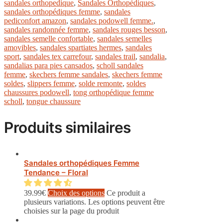
sandales orthopedique
,
Sandales Orthopédiques
,
sandales orthopédiques femme
,
sandales
pediconfort amazon
,
sandales podowell femme.
,
sandales randonnée femme
,
sandales rouges besson
,
sandales semelle confortable
,
sandales semelles
amovibles
,
sandales spartiates hermes
,
sandales
sport
,
sandales tex carrefour
,
sandales trail
,
sandalia
,
sandalias para pies cansados
,
scholl sandales
femme
,
skechers femme sandales
,
skechers femme
soldes
,
slippers femme
,
solde remonte
,
soldes
chaussures podowell
,
tong orthopédique femme
scholl
,
tongue chaussure
Produits similaires
Sandales orthopédiques Femme
Tendance – Floral
39.99
€
Choix des options
Ce produit a
plusieurs variations. Les options peuvent être
choisies sur la page du produit