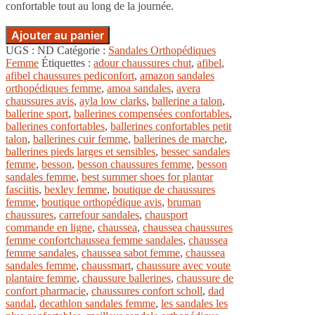
confortable tout au long de la journée.
Ajouter au panier
UGS :
ND
Catégorie :
Sandales Orthopédiques
Femme
Étiquettes :
adour chaussures chut
,
afibel
,
afibel chaussures pediconfort
,
amazon sandales
orthopédiques femme
,
amoa sandales
,
avera
chaussures avis
,
ayla low clarks
,
ballerine a talon
,
ballerine sport
,
ballerines compensées confortables
,
ballerines confortables
,
ballerines confortables petit
talon
,
ballerines cuir femme
,
ballerines de marche
,
ballerines pieds larges et sensibles
,
bessec sandales
femme
,
besson
,
besson chaussures femme
,
besson
sandales femme
,
best summer shoes for plantar
fasciitis
,
bexley femme
,
boutique de chaussures
femme
,
boutique orthopédique avis
,
bruman
chaussures
,
carrefour sandales
,
chausport
commande en ligne
,
chaussea
,
chaussea chaussures
femme confortchaussea femme sandales
,
chaussea
femme sandales
,
chaussea sabot femme
,
chaussea
sandales femme
,
chaussmart
,
chaussure avec voute
plantaire femme
,
chaussure ballerines
,
chaussure de
confort pharmacie
,
chaussures confort scholl
,
dad
sandal
,
decathlon sandales femme
,
les sandales les