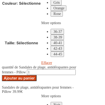
Gris
Couleur
:
Sélectionne
Orange
Rose
More options
36-37
38-39
Taille
:
Sélectionne
40-41
42-43
44-45
Effacer
quantité de Sandales de plage, antidérapantes pour
femmes - Pillow
Ajouter au panier
Sandales de plage, antidérapantes pour femmes -
Pillow
39.99
€
More options
Noir