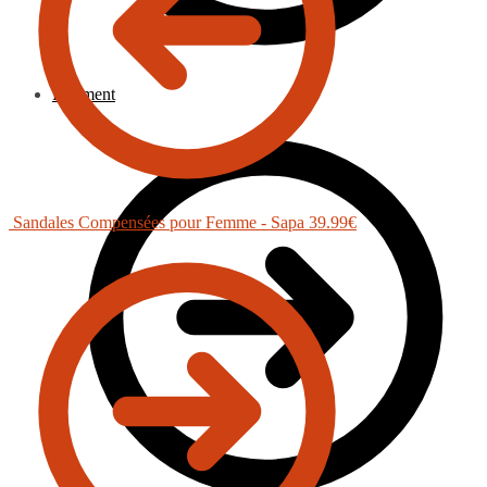
Paiement
Sandales Compensées pour Femme - Sapa
39.99
€