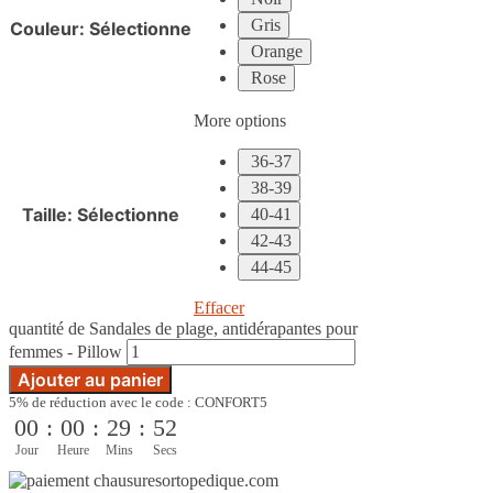
Gris
Couleur
:
Sélectionne
Orange
Rose
More options
36-37
38-39
Taille
:
Sélectionne
40-41
42-43
44-45
Effacer
quantité de Sandales de plage, antidérapantes pour
femmes - Pillow
Ajouter au panier
5% de réduction avec le code : CONFORT5
00
:
00
:
29
:
51
Jour
Heure
Mins
Secs