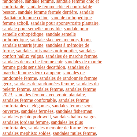
randonnée
,
sandale femme
,
sandale femme chic et
confortable
,
sandale femme chic et confortable
besson
,
sandale femme fermée derrière
,
sandale
gladiateur femme celine
,
sandale orthopédique
femme scholl
,
sandale pour aponevrosite plantaire
,
sandale pour semelle amovible
,
sandale pour
semelle orthopédique
,
sandale semelle
orthopédique
,
sandale skechers memory foam
,
sandale tamaris jaune
,
sandales à mémoire de
forme
,
sandales artisanales noirmoutier
,
sandales
confort hallux valgus
,
sandales de marche femme
,
sandales de marche femme cuir
,
sandales de marche
femme pieds sensibles decathlon
,
sandales de
marche femme vieux campeur
,
sandales de
randonnée femme
,
sandales de randonnée femme
geox
,
sandales de randonnées femme
,
sandales du
pelerin femme
,
sandales femme
,
sandales femme
2023
,
sandales femme avec voute plantaire
,
sandales femme confortable
,
sandales femme
confortables et élégantes
,
sandales femme semi
ouvertes
,
sandales fermées
,
sandales fisherman
,
sandales gelato podowell
,
sandales hallux valgus
,
sandales jordana femme
,
sandales les plus
confortables
,
sandales memoire de forme femme
,
sandales mephisto soldes
,
sandales mules femme
,