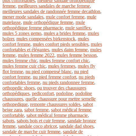
plus confortables
,
meilleur sandale orthopédique
femme
,
meilleures sandales de marche femme
,
meilleures sandales de randonnée femme decathlon
,
mener mode sandales
,
mule confort femme
,
mule
matelasse
,
mule orthopédique femme
,
mule
orthopédique femme pharmacie
,
mule saniflex
,
mules 5 zones gemo
,
mules a brides femme
,
mules
bolzer
,
mules compensées birkenstock
,
mules
confort femme
,
mules confort pieds sensibles
,
mules
confortables et élégantes
,
mules daim femme
,
mules
femme
,
mules femme 2022
,
mules femme besson
,
mules femme chic
,
mules femme confort chic
,
mules femme cuir chic
,
mules femmes
,
mules fly
flot femme
,
nu pied compensé blanc
,
nu pied
confort femme
,
nu pied femme confort
,
nu pieds
confortables femme
,
nu pieds randonnee femme
,
orthopedic shoes
,
ou trouver des chaussures
orthopédiques
,
pediconfort
,
podoline
,
podoline
chaussures
,
quelle chaussure pour mettre semelle
orthopedique
,
remonte chaussures soldes
,
sabot
beige zara
,
sabot femme
,
sabot médical femme
confortable
,
sabot médical femme pharmacie
,
sabots
,
sabots bois et cuir femme
,
sandale bronze
femme
,
sandale coco abricot
,
sandale dad shoes
,
sandale de marche cuir femme
,
sandale de