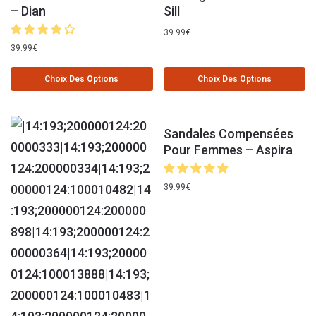
– Dian
Sill
39.99
€
39.99
€
Choix Des Options
Choix Des Options
Sandales Compensées
Pour Femmes – Aspira
39.99
€