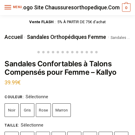
MENU
0
Vente FLASH
: 5% À PARTIR DE 75€ d’achat
Accueil
Sandales Orthopédiques Femme
/
/
Sandales Confortables à Talons Compensés pour Femme – Kallyo
Sandales Confortables à Talons
Compensés pour Femme – Kallyo
39.99
€
Sélectionne
COULEUR
:
Noir
Gris
Rose
Marron
Sélectionne
TAILLE
: