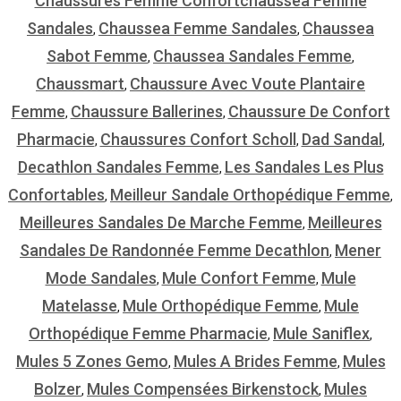
Chaussures Femme Confortchaussea Femme
Sandales
Chaussea Femme Sandales
Chaussea
,
,
Sabot Femme
Chaussea Sandales Femme
,
,
Chaussmart
Chaussure Avec Voute Plantaire
,
Femme
Chaussure Ballerines
Chaussure De Confort
,
,
Pharmacie
Chaussures Confort Scholl
Dad Sandal
,
,
,
Decathlon Sandales Femme
Les Sandales Les Plus
,
Confortables
Meilleur Sandale Orthopédique Femme
,
,
Meilleures Sandales De Marche Femme
Meilleures
,
Sandales De Randonnée Femme Decathlon
Mener
,
Mode Sandales
Mule Confort Femme
Mule
,
,
Matelasse
Mule Orthopédique Femme
Mule
,
,
Orthopédique Femme Pharmacie
Mule Saniflex
,
,
Mules 5 Zones Gemo
Mules A Brides Femme
Mules
,
,
Bolzer
Mules Compensées Birkenstock
Mules
,
,