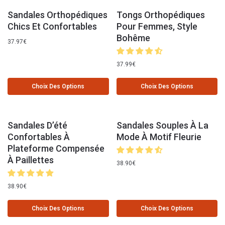
Sandales Orthopédiques
Tongs Orthopédiques
Chics Et Confortables
Pour Femmes, Style
Bohême
37.97
€
37.99
€
Choix Des Options
Choix Des Options
Sandales D’été
Sandales Souples À La
Confortables À
Mode À Motif Fleurie
Plateforme Compensée
À Paillettes
38.90
€
38.90
€
Choix Des Options
Choix Des Options