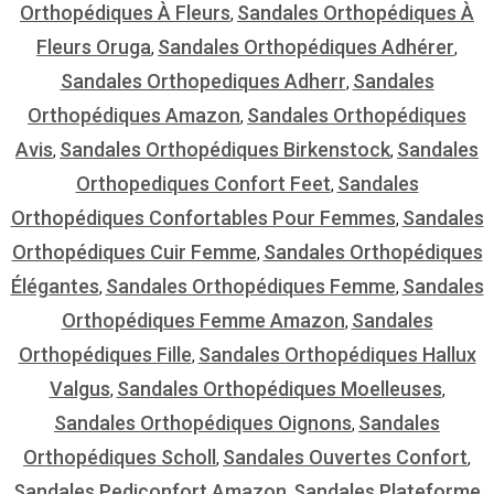
Orthopédiques À Fleurs
Sandales Orthopédiques À
,
Fleurs Oruga
Sandales Orthopédiques Adhérer
,
,
Sandales Orthopediques Adherr
Sandales
,
Orthopédiques Amazon
Sandales Orthopédiques
,
Avis
Sandales Orthopédiques Birkenstock
Sandales
,
,
Orthopediques Confort Feet
Sandales
,
Orthopédiques Confortables Pour Femmes
Sandales
,
Orthopédiques Cuir Femme
Sandales Orthopédiques
,
Élégantes
Sandales Orthopédiques Femme
Sandales
,
,
Orthopédiques Femme Amazon
Sandales
,
Orthopédiques Fille
Sandales Orthopédiques Hallux
,
Valgus
Sandales Orthopédiques Moelleuses
,
,
Sandales Orthopédiques Oignons
Sandales
,
Orthopédiques Scholl
Sandales Ouvertes Confort
,
,
Sandales Pediconfort Amazon
Sandales Plateforme
,