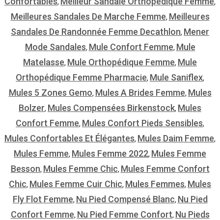
Confortables
Meilleur Sandale Orthopédique Femme
,
,
Meilleures Sandales De Marche Femme
Meilleures
,
Sandales De Randonnée Femme Decathlon
Mener
,
Mode Sandales
Mule Confort Femme
Mule
,
,
Matelasse
Mule Orthopédique Femme
Mule
,
,
Orthopédique Femme Pharmacie
Mule Saniflex
,
,
Mules 5 Zones Gemo
Mules A Brides Femme
Mules
,
,
Bolzer
Mules Compensées Birkenstock
Mules
,
,
Confort Femme
Mules Confort Pieds Sensibles
,
,
Mules Confortables Et Élégantes
Mules Daim Femme
,
,
Mules Femme
Mules Femme 2022
Mules Femme
,
,
Besson
Mules Femme Chic
Mules Femme Confort
,
,
Chic
Mules Femme Cuir Chic
Mules Femmes
Mules
,
,
,
Fly Flot Femme
Nu Pied Compensé Blanc
Nu Pied
,
,
Confort Femme
Nu Pied Femme Confort
Nu Pieds
,
,