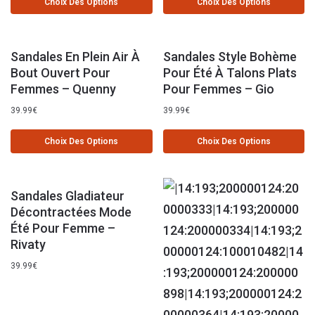
Choix Des Options
Choix Des Options
Sandales En Plein Air À
Sandales Style Bohème
Bout Ouvert Pour
Pour Été À Talons Plats
Femmes – Quenny
Pour Femmes – Gio
39.99
€
39.99
€
Choix Des Options
Choix Des Options
Sandales Gladiateur
Décontractées Mode
Été Pour Femme –
Rivaty
39.99
€