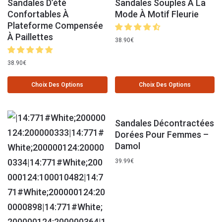
Sandales D’été
Sandales Souples À La
Confortables À
Mode À Motif Fleurie
Plateforme Compensée
À Paillettes
38.90
€
38.90
€
Choix Des Options
Choix Des Options
Sandales Décontractées
Dorées Pour Femmes –
Damol
39.99
€