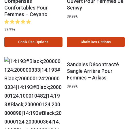
Compensés
Ouvert Pour Femmes De
Confortables Pour
Senwy
Femmes – Ceyano
39.99
€
39.99
€
Choix Des Options
Choix Des Options
Sandales Décontracté
Sangle Arrière Pour
Femmes – Arkiss
39.99
€