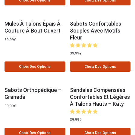
Choix Des Options
Choix Des Options
Mules À Talons Épais À
Sabots Confortables
Couture À Bout Ouvert
Souples Avec Motifs
Fleur
39.99
€
39.99
€
Choix Des Options
Choix Des Options
Sabots Orthopédique –
Sandales Compensées
Granada
Confortables Et Légères
À Talons Hauts – Katy
39.99
€
39.99
€
Choix Des Options
Choix Des Options