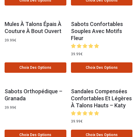
Choix Des Options
Choix Des Options
Mules À Talons Épais À
Sabots Confortables
Couture À Bout Ouvert
Souples Avec Motifs
Fleur
39.99
€
39.99
€
Choix Des Options
Choix Des Options
Sabots Orthopédique –
Sandales Compensées
Granada
Confortables Et Légères
À Talons Hauts – Katy
39.99
€
39.99
€
Choix Des Options
Choix Des Options