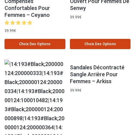
Compensés
Ouvert Pour Femmes De
Confortables Pour
Senwy
Femmes – Ceyano
39.99
€
39.99
€
Choix Des Options
Choix Des Options
Sandales Décontracté
Sangle Arrière Pour
Femmes – Arkiss
39.99
€