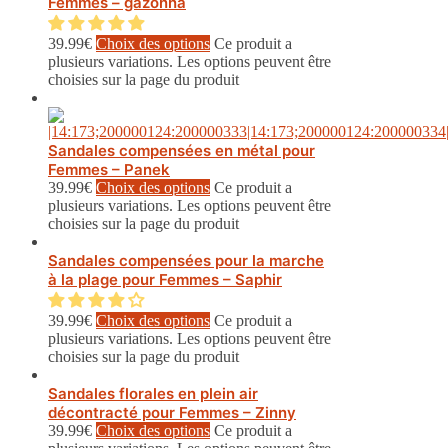
Femmes – gazonna
39.99
€
Choix des options
Ce produit a
plusieurs variations. Les options peuvent être
choisies sur la page du produit
Sandales compensées en métal pour
Femmes – Panek
39.99
€
Choix des options
Ce produit a
plusieurs variations. Les options peuvent être
choisies sur la page du produit
Sandales compensées pour la marche
à la plage pour Femmes – Saphir
39.99
€
Choix des options
Ce produit a
plusieurs variations. Les options peuvent être
choisies sur la page du produit
Sandales florales en plein air
décontracté pour Femmes – Zinny
39.99
€
Choix des options
Ce produit a