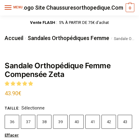
MENU
0
Vente FLASH
: 5% À PARTIR DE 75€ d’achat
Accueil
Sandales Orthopédiques Femme
/
/
Sandale Orthopédique Femme Compensée Zeta
Sandale Orthopédique Femme
Compensée Zeta
43.90
€
Sélectionne
TAILLE
:
36
37
38
39
40
41
42
43
Effacer