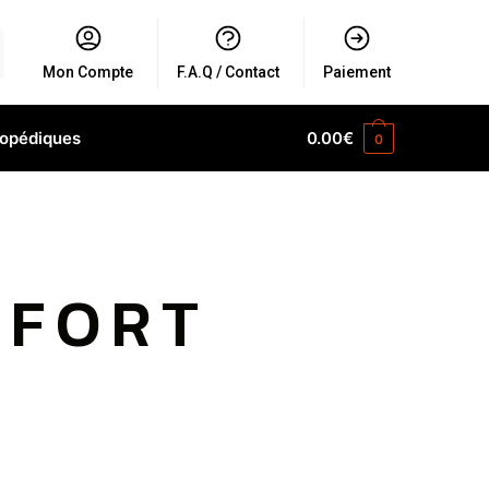
Mon Compte
F.A.Q / Contact
Paiement
hopédiques
0.00
€
0
NFORT