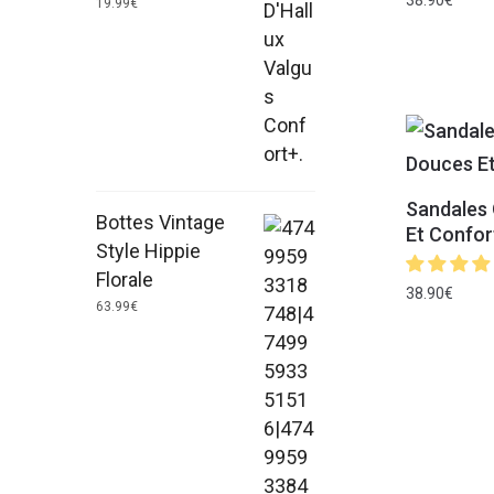
38.90
€
19.99
€
Sandales
Bottes Vintage
Et Confor
Style Hippie
Florale
38.90
€
63.99
€