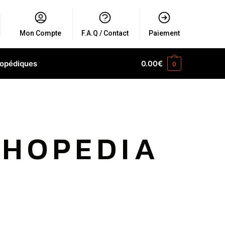
Mon Compte
F.A.Q / Contact
Paiement
hopédiques
0.00
€
0
THOPEDIA