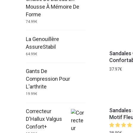
Mousse À Mémoire De
Forme
74.99
€
La Genouillère
AssureStabil
Sandales 
64.99
€
Conforta
37.97
€
Gants De
Compression Pour
L'arthrite
19.99
€
Sandales 
Correcteur
Motif Fleu
D'Hallux Valgus
Confort+