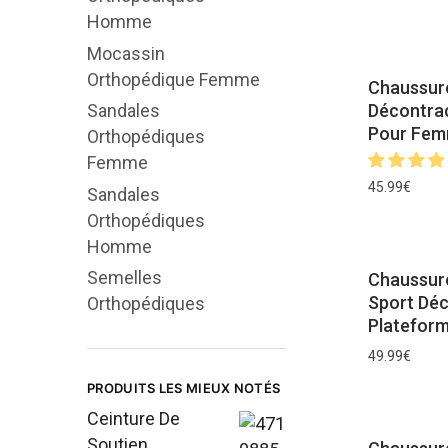
Homme
Mocassin
Orthopédique Femme
Chaussur
Décontrac
Sandales
Pour Fem
Orthopédiques
Femme
45.99
€
Sandales
Orthopédiques
Homme
Semelles
Chaussur
Sport Dé
Orthopédiques
Platefor
49.99
€
PRODUITS LES MIEUX NOTÉS
Ceinture De
Soutien