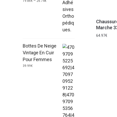
–
19.86
€
26.74
€
Chaussur
Marche 3
64.97
€
Bottes De Neige
Vintage En Cuir
Pour Femmes
39.99
€