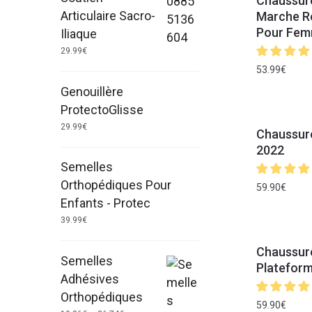
Chaussur
Articulaire Sacro-
Marche Re
Pour Fe
Iliaque
29.99
€
53.99
€
Genouillère
ProtectoGlisse
29.99
€
Chaussure
2022
Semelles
Orthopédiques Pour
59.90
€
Enfants - Protec
39.99
€
Chaussur
Semelles
Platefor
Adhésives
Orthopédiques
59.90
€