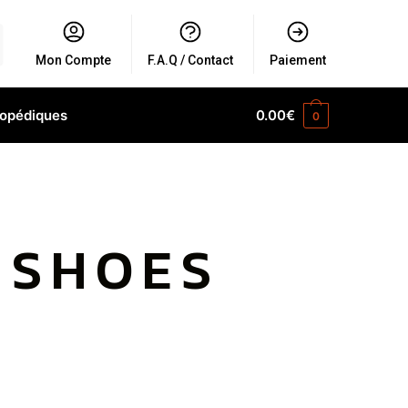
Mon Compte
F.A.Q / Contact
Paiement
hopédiques
0.00
€
0
 SHOES