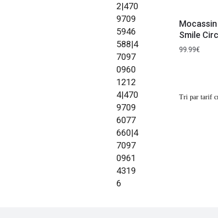
Mocassin 
Smile Circ
99.99
€