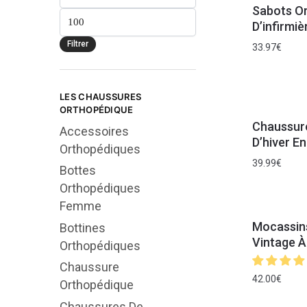
Sabots O
D’infirmiè
Filtrer
33.97
€
LES CHAUSSURES
ORTHOPÉDIQUE
Chaussur
Accessoires
D’hiver E
Orthopédiques
39.99
€
Bottes
Orthopédiques
Femme
Mocassin
Bottines
Vintage À
Orthopédiques
Chaussure
42.00
€
Orthopédique
Chaussures De