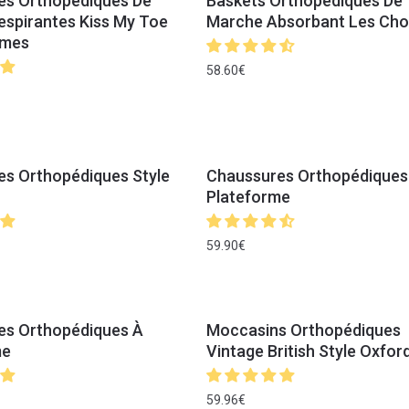
es Orthopédiques De
Baskets Orthopédiques De
spirantes Kiss My Toe
Marche Absorbant Les Ch
mmes
58.60
€
s Orthopédiques Style
Chaussures Orthopédiques
Plateforme
59.90
€
es Orthopédiques À
Moccasins Orthopédiques
me
Vintage British Style Oxfor
59.96
€