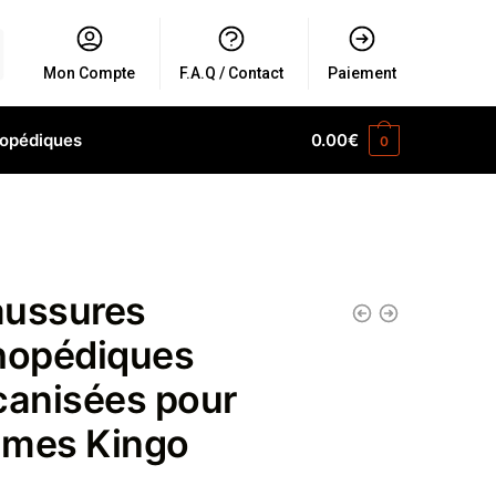
Mon Compte
F.A.Q / Contact
Paiement
hopédiques
0.00
€
0
ussures
hopédiques
canisées pour
mes Kingo