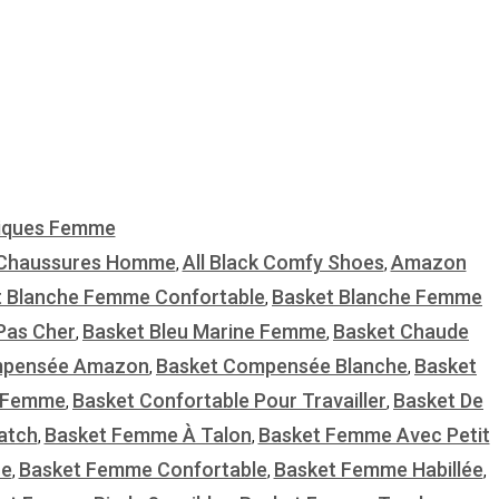
iques Femme
 Chaussures Homme
All Black Comfy Shoes
Amazon
,
,
t Blanche Femme Confortable
Basket Blanche Femme
,
Pas Cher
Basket Bleu Marine Femme
Basket Chaude
,
,
mpensée Amazon
Basket Compensée Blanche
Basket
,
,
e Femme
Basket Confortable Pour Travailler
Basket De
,
,
atch
Basket Femme À Talon
Basket Femme Avec Petit
,
,
he
Basket Femme Confortable
Basket Femme Habillée
,
,
,