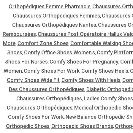
Orthopédiques Femme Pharmacie
Chaussures Ort
,
Chaussures Orthopediques Femmes
Chaussures O
,
Chaussures Orthopédiques Nantes
Chaussures O
,
Remboursées
Chaussures Post Opératoire Hallux Va
,
More
Comfort Zone Shoes
Comfortable Walking Sho
,
,
Shoes
Comfy Office Shoes Women's
Comfy Platfor
,
,
Shoes For Nurses
Comfy Shoes For Pregnancy
Comfy
,
,
Women
Comfy Shoes For Work
Comfy Shoes Heels
C
,
,
,
Comfy Shoes Wide Fit
Comfy Shoes With Heels
Com
,
,
Des Chaussures Orthopédiques
Diabetic Orthopedi
,
Chaussures Orthopédiques
Ladies Comfy Shoes
,
Chaussures Orthopédiques
Medical Orthopedic Sho
,
Comfy Shoes For Work
New Balance Orthopedic S
,
Orthopedic Shoes
Orthopedic Shoes Brands
Orthop
,
,