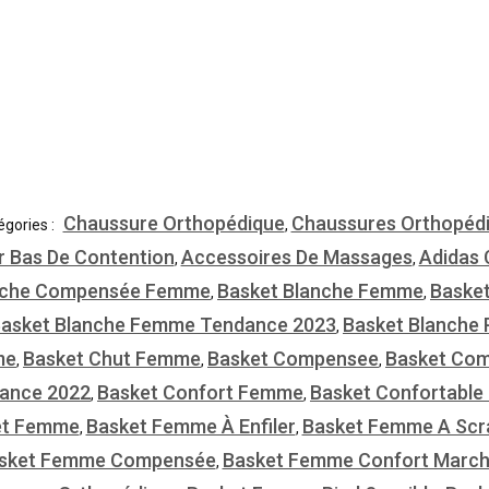
Chaussure Orthopédique
Chaussures Orthopéd
égories :
,
r Bas De Contention
Accessoires De Massages
Adidas
,
,
nche Compensée Femme
Basket Blanche Femme
Baske
,
,
asket Blanche Femme Tendance 2023
Basket Blanche 
,
me
Basket Chut Femme
Basket Compensee
Basket Co
,
,
,
ance 2022
Basket Confort Femme
Basket Confortabl
,
,
et Femme
Basket Femme À Enfiler
Basket Femme A Scr
,
,
sket Femme Compensée
Basket Femme Confort Marc
,