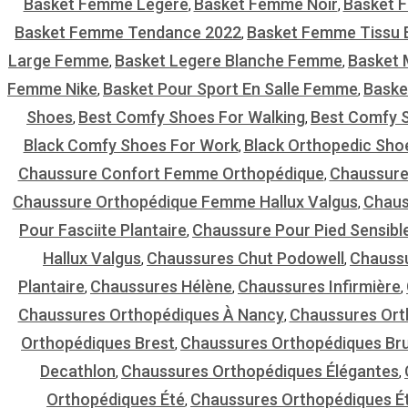
Basket Femme Legere
Basket Femme Noir
Basket 
,
,
Basket Femme Tendance 2022
Basket Femme Tissu E
,
Large Femme
Basket Legere Blanche Femme
Basket 
,
,
Femme Nike
Basket Pour Sport En Salle Femme
Baske
,
,
Shoes
Best Comfy Shoes For Walking
Best Comfy 
,
,
Black Comfy Shoes For Work
Black Orthopedic Sho
,
Chaussure Confort Femme Orthopédique
Chaussure
,
Chaussure Orthopédique Femme Hallux Valgus
Chaus
,
Pour Fasciite Plantaire
Chaussure Pour Pied Sensibl
,
Hallux Valgus
Chaussures Chut Podowell
Chauss
,
,
Plantaire
Chaussures Hélène
Chaussures Infirmière
,
,
,
Chaussures Orthopédiques À Nancy
Chaussures Ort
,
Orthopédiques Brest
Chaussures Orthopédiques Bru
,
Decathlon
Chaussures Orthopédiques Élégantes
,
,
Orthopédiques Été
Chaussures Orthopédiques 
,