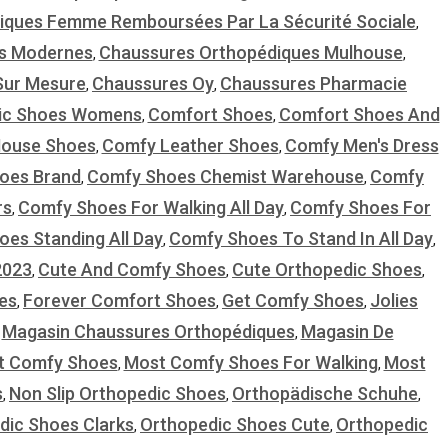
iques Femme Remboursées Par La Sécurité Sociale
,
s Modernes
Chaussures Orthopédiques Mulhouse
,
,
Sur Mesure
Chaussures Oy
Chaussures Pharmacie
,
,
dic Shoes Womens
Comfort Shoes
Comfort Shoes And
,
,
ouse Shoes
Comfy Leather Shoes
Comfy Men's Dress
,
,
oes Brand
Comfy Shoes Chemist Warehouse
Comfy
,
,
rs
Comfy Shoes For Walking All Day
Comfy Shoes For
,
,
es Standing All Day
Comfy Shoes To Stand In All Day
,
,
2023
Cute And Comfy Shoes
Cute Orthopedic Shoes
,
,
,
es
Forever Comfort Shoes
Get Comfy Shoes
Jolies
,
,
,
Magasin Chaussures Orthopédiques
Magasin De
,
,
t Comfy Shoes
Most Comfy Shoes For Walking
Most
,
,
s
Non Slip Orthopedic Shoes
Orthopädische Schuhe
,
,
,
dic Shoes Clarks
Orthopedic Shoes Cute
Orthopedic
,
,