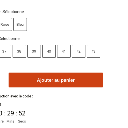
Sélectionne
:
Rose
Bleu
Sélectionne
37
38
39
40
41
42
43
Ajouter au panier
ction avec le code :
5
0
:
29
:
51
re
Mins
Secs