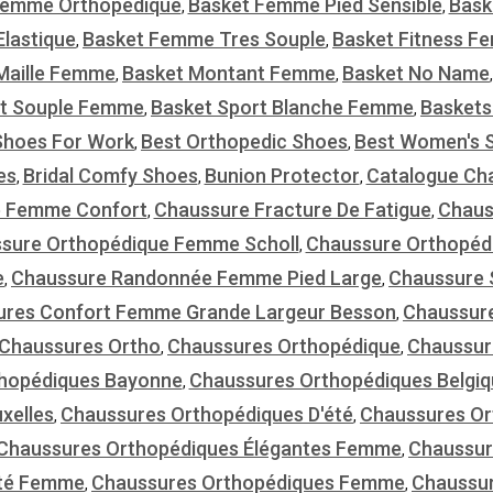
Femme Orthopédique
Basket Femme Pied Sensible
Bask
,
,
lastique
Basket Femme Tres Souple
Basket Fitness 
,
,
Maille Femme
Basket Montant Femme
Basket No Name
,
,
t Souple Femme
Basket Sport Blanche Femme
Basket
,
,
Shoes For Work
Best Orthopedic Shoes
Best Women's S
,
,
es
Bridal Comfy Shoes
Bunion Protector
Catalogue Ch
,
,
,
 Femme Confort
Chaussure Fracture De Fatigue
Chaus
,
,
sure Orthopédique Femme Scholl
Chaussure Orthopéd
,
e
Chaussure Randonnée Femme Pied Large
Chaussure S
,
,
ures Confort Femme Grande Largeur Besson
Chaussur
,
Chaussures Ortho
Chaussures Orthopédique
Chaussur
,
,
hopédiques Bayonne
Chaussures Orthopédiques Belgiq
,
xelles
Chaussures Orthopédiques D'été
Chaussures Or
,
,
Chaussures Orthopédiques Élégantes Femme
Chaussur
,
Été Femme
Chaussures Orthopédiques Femme
Chaussur
,
,