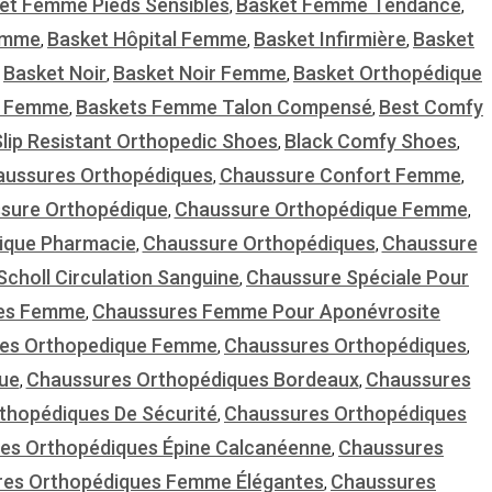
et Femme Pieds Sensibles
Basket Femme Tendance
,
,
Femme
Basket Hôpital Femme
Basket Infirmière
Basket
,
,
,
Basket Noir
Basket Noir Femme
Basket Orthopédique
,
,
,
s Femme
Baskets Femme Talon Compensé
Best Comfy
,
,
lip Resistant Orthopedic Shoes
Black Comfy Shoes
,
,
aussures Orthopédiques
Chaussure Confort Femme
,
,
sure Orthopédique
Chaussure Orthopédique Femme
,
,
ique Pharmacie
Chaussure Orthopédiques
Chaussure
,
,
choll Circulation Sanguine
Chaussure Spéciale Pour
,
es Femme
Chaussures Femme Pour Aponévrosite
,
es Orthopedique Femme
Chaussures Orthopédiques
,
,
ue
Chaussures Orthopédiques Bordeaux
Chaussures
,
,
thopédiques De Sécurité
Chaussures Orthopédiques
,
es Orthopédiques Épine Calcanéenne
Chaussures
,
es Orthopédiques Femme Élégantes
Chaussures
,