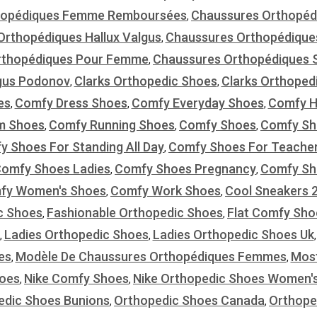
hopédiques Femme Remboursées
Chaussures Orthopéd
,
rthopédiques Hallux Valgus
Chaussures Orthopédique
,
rthopédiques Pour Femme
Chaussures Orthopédiques 
,
lgus Podonov
Clarks Orthopedic Shoes
Clarks Orthope
,
,
es
Comfy Dress Shoes
Comfy Everyday Shoes
Comfy H
,
,
,
m Shoes
Comfy Running Shoes
Comfy Shoes
Comfy Sh
,
,
,
 Shoes For Standing All Day
Comfy Shoes For Teache
,
omfy Shoes Ladies
Comfy Shoes Pregnancy
Comfy Sho
,
,
fy Women's Shoes
Comfy Work Shoes
Cool Sneakers 
,
,
c Shoes
Fashionable Orthopedic Shoes
Flat Comfy Sho
,
,
Ladies Orthopedic Shoes
Ladies Orthopedic Shoes Uk
,
,
es
Modèle De Chaussures Orthopédiques Femmes
Mos
,
,
hoes
Nike Comfy Shoes
Nike Orthopedic Shoes Women'
,
,
edic Shoes Bunions
Orthopedic Shoes Canada
Orthope
,
,