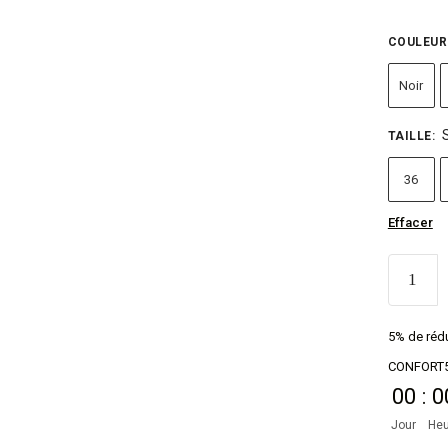
COULEUR
Noir
TAILLE
:
36
Effacer
5% de rédu
CONFORT
00
:
0
Jour
Heu