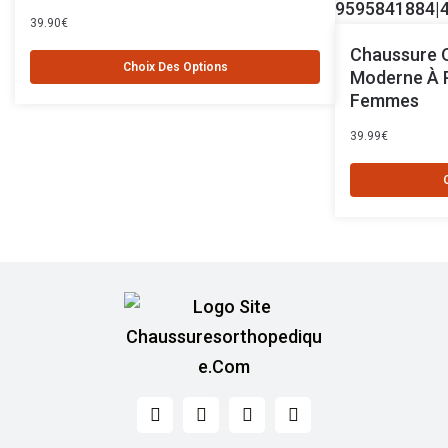
39.90
€
Chaussure 
Choix Des Options
Moderne À 
Femmes
39.99
€