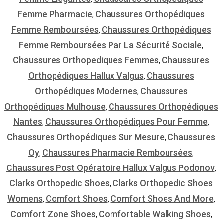
Femme Pharmacie
Chaussures Orthopédiques
,
Femme Remboursées
Chaussures Orthopédiques
,
Femme Remboursées Par La Sécurité Sociale
,
Chaussures Orthopediques Femmes
Chaussures
,
Orthopédiques Hallux Valgus
Chaussures
,
Orthopédiques Modernes
Chaussures
,
Orthopédiques Mulhouse
Chaussures Orthopédiques
,
Nantes
Chaussures Orthopédiques Pour Femme
,
,
Chaussures Orthopédiques Sur Mesure
Chaussures
,
Oy
Chaussures Pharmacie Remboursées
,
,
Chaussures Post Opératoire Hallux Valgus Podonov
,
Clarks Orthopedic Shoes
Clarks Orthopedic Shoes
,
Womens
Comfort Shoes
Comfort Shoes And More
,
,
,
Comfort Zone Shoes
Comfortable Walking Shoes
,
,