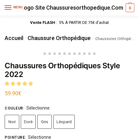
MENU
0
Vente FLASH
: 5% À PARTIR DE 75€ d’achat
Accueil
Chaussure Orthopédique
/
/
Chaussures Orthopédiques Style 2022
Chaussures Orthopédiques Style
2022
59.90
€
Sélectionne
COULEUR
:
Noir
Dorè
Gris
Léopard
Sélectionne
POINTURE
: