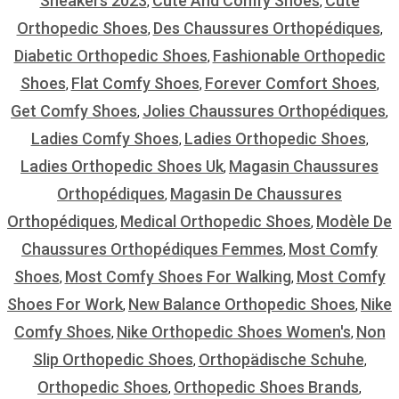
Sneakers 2023
Cute And Comfy Shoes
Cute
,
,
Orthopedic Shoes
Des Chaussures Orthopédiques
,
,
Diabetic Orthopedic Shoes
Fashionable Orthopedic
,
Shoes
Flat Comfy Shoes
Forever Comfort Shoes
,
,
,
Get Comfy Shoes
Jolies Chaussures Orthopédiques
,
,
Ladies Comfy Shoes
Ladies Orthopedic Shoes
,
,
Ladies Orthopedic Shoes Uk
Magasin Chaussures
,
Orthopédiques
Magasin De Chaussures
,
Orthopédiques
Medical Orthopedic Shoes
Modèle De
,
,
Chaussures Orthopédiques Femmes
Most Comfy
,
Shoes
Most Comfy Shoes For Walking
Most Comfy
,
,
Shoes For Work
New Balance Orthopedic Shoes
Nike
,
,
Comfy Shoes
Nike Orthopedic Shoes Women's
Non
,
,
Slip Orthopedic Shoes
Orthopädische Schuhe
,
,
Orthopedic Shoes
Orthopedic Shoes Brands
,
,