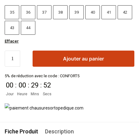
35
36
37
38
39
40
41
42
43
44
Effacer
Ajouter au panier
5% de réduction avec le code : CONFORT5
00
:
00
:
29
:
51
Jour
Heure
Mins
Secs
Fiche Produit
Description