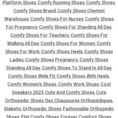
Platform Shoes
Comfy Running Shoes
Comfy Shoes
,
,
,
Comfy Shoes Brand
Comfy Shoes Chemist
,
Warehouse
Comfy Shoes For Nurses
Comfy Shoes
,
,
For Pregnancy
Comfy Shoes For Standing All Day
,
,
Comfy Shoes For Teachers
Comfy Shoes For
,
Walking All Day
Comfy Shoes For Women
Comfy
,
,
Shoes For Work
Comfy Shoes Heels
Comfy Shoes
,
,
Ladies
Comfy Shoes Pregnancy
Comfy Shoes
,
,
Standing All Day
Comfy Shoes To Stand In All Day
,
,
Comfy Shoes Wide Fit
Comfy Shoes With Heels
,
,
Comfy Women's Shoes
Comfy Work Shoes
Cool
,
,
Sneakers 2023
Cute And Comfy Shoes
Cute
,
,
Orthopedic Shoes
Des Chaussures Orthopédiques
,
,
Diabetic Orthopedic Shoes
Fashionable Orthopedic
,
Shoes
Flat Comfy Shoes
Forever Comfort Shoes
,
,
,