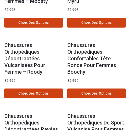
Femmes – Moosty
Myru
39.99
€
39.99
€
Choix Des Options
Choix Des Options
Chaussures
Chaussures
Orthopédiques
Orthopédiques
Décontractées
Confortables Tête
Vulcanisées Pour
Ronde Pour Femmes –
Femme – Roody
Boochy
39.99
€
39.99
€
Choix Des Options
Choix Des Options
Chaussures
Chaussures
Orthopédiques
Orthopédiques De Sport
Décontractées Rayées
Vulcanisé Pour Femmes