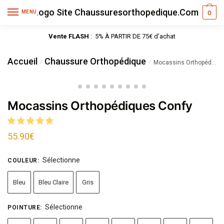
MENU
0
Vente FLASH
: 5% À PARTIR DE 75€ d’achat
Accueil
Chaussure Orthopédique
/
/
Mocassins Orthopédiques Confy
Mocassins Orthopédiques Confy
55.90
€
Sélectionne
COULEUR
:
Bleu
Bleu Claire
Gris
Sélectionne
POINTURE
: