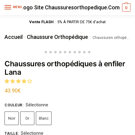
MENU
0
Vente FLASH
: 5% À PARTIR DE 75€ d’achat
Accueil
Chaussure Orthopédique
/
/
Chaussures orthopédiques à enfiler Lana
Chaussures orthopédiques à enfiler
Lana
43.90
€
Sélectionne
COULEUR
:
Noir
Or
Blanc
Sélectionne
TAILLE
: