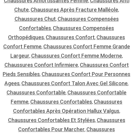
Chaussures Amortissantes Femme
Chaussures Anti
,
Chute
Chaussures Après Fracture Malléole
,
,
Chaussures Chut
Chaussures Compensées
,
Confortables
Chaussures Compensées
,
Orthopédiques
Chaussures Confort
Chaussures
,
,
Confort Femme
Chaussures Confort Femme Grande
,
Largeur
Chaussures Confort Femme Moderne
,
,
Chaussures Confort Infirmiere
Chaussures Confort
,
Pieds Sensibles
Chaussures Confort Pour Personnes
,
Agees
Chaussures Confort Talon Avec Gel Silicone
,
,
Chaussures Confortable
Chaussures Confortable
,
Femme
Chaussures Confortables
Chaussures
,
,
Confortables Après Opération Hallux Valgus
,
Chaussures Confortables Et Stylées
Chaussures
,
Confortables Pour Marcher
Chaussures
,