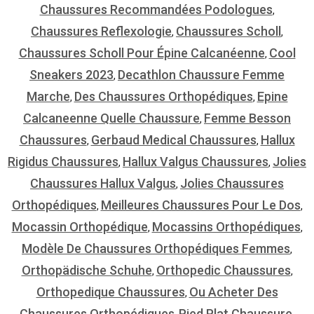
Chaussures Recommandées Podologues
,
Chaussures Reflexologie
Chaussures Scholl
,
,
Chaussures Scholl Pour Épine Calcanéenne
Cool
,
Sneakers 2023
Decathlon Chaussure Femme
,
Marche
Des Chaussures Orthopédiques
Epine
,
,
Calcaneenne Quelle Chaussure
Femme Besson
,
Chaussures
Gerbaud Medical Chaussures
Hallux
,
,
Rigidus Chaussures
Hallux Valgus Chaussures
Jolies
,
,
Chaussures Hallux Valgus
Jolies Chaussures
,
Orthopédiques
Meilleures Chaussures Pour Le Dos
,
,
Mocassin Orthopédique
Mocassins Orthopédiques
,
,
Modèle De Chaussures Orthopédiques Femmes
,
Orthopädische Schuhe
Orthopedic Chaussures
,
,
Orthopedique Chaussures
Ou Acheter Des
,
Chaussures Orthopédiques
Pied Plat Chaussure