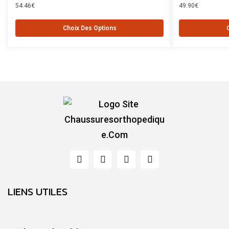
54.46
€
49.90
€
Choix Des Options
LIENS UTILES