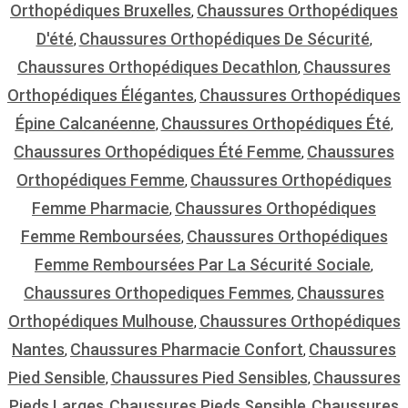
Orthopédiques Bruxelles
Chaussures Orthopédiques
,
D'été
Chaussures Orthopédiques De Sécurité
,
,
Chaussures Orthopédiques Decathlon
Chaussures
,
Orthopédiques Élégantes
Chaussures Orthopédiques
,
Épine Calcanéenne
Chaussures Orthopédiques Été
,
,
Chaussures Orthopédiques Été Femme
Chaussures
,
Orthopédiques Femme
Chaussures Orthopédiques
,
Femme Pharmacie
Chaussures Orthopédiques
,
Femme Remboursées
Chaussures Orthopédiques
,
Femme Remboursées Par La Sécurité Sociale
,
Chaussures Orthopediques Femmes
Chaussures
,
Orthopédiques Mulhouse
Chaussures Orthopédiques
,
Nantes
Chaussures Pharmacie Confort
Chaussures
,
,
Pied Sensible
Chaussures Pied Sensibles
Chaussures
,
,
Pieds Larges
Chaussures Pieds Sensible
Chaussures
,
,