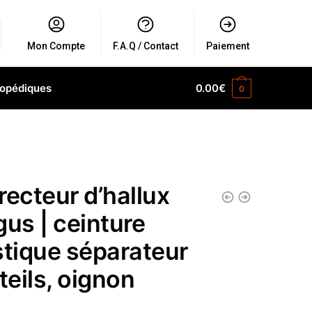
Mon Compte
F.A.Q / Contact
Paiement
hopédiques
0.00
€
0
recteur d’hallux
gus | ceinture
stique séparateur
teils, oignon