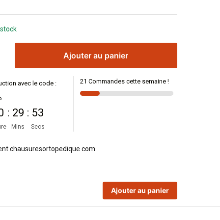
 stock
Ajouter au panier
21 Commandes cette semaine !
ction avec le code :
5
0
:
29
:
52
re
Mins
Secs
Ajouter au panier