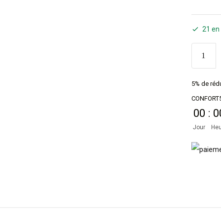
21 en
5% de rédu
CONFORT
00
:
0
Jour
Heu