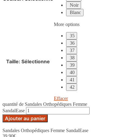
Noir
Blanc
More options
35
36
37
38
Taille
:
Sélectionne
39
40
41
42
Effacer
quantité de Sandales Orthopédiques Femme
SandalEase
Ajouter au panier
Sandales Orthopédiques Femme SandalEase
39.90
€