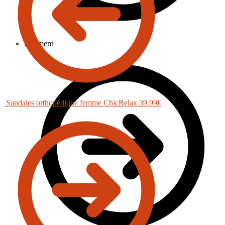
Paiement
Sandales orthopédique femme ChicRelax
39.99
€