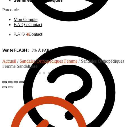
Semelles orthopédiques
Parcourir
Mon Compte
F.A.Q / Contact
F.A.Q / Contact
0.00
€
0
Vente FLASH
: 5% À PARTIR DE 75€ d’achat
Accueil
/
Sandales Orthopédiques Femme
/
Sandales Orthopédiques
Femme SandalEase