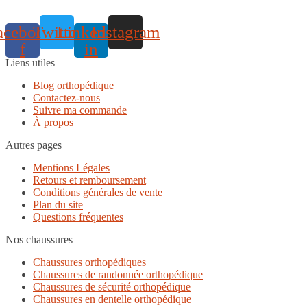
acebook-
Twitter
Linkedin-
Instagram
f
in
Liens utiles
Blog orthopédique
Contactez-nous
Suivre ma commande
À propos
Autres pages
Mentions Légales
Retours et remboursement
Conditions générales de vente
Plan du site
Questions fréquentes
Nos chaussures
Chaussures orthopédiques
Chaussures de randonnée orthopédique
Chaussures de sécurité orthopédique
Chaussures en dentelle orthopédique