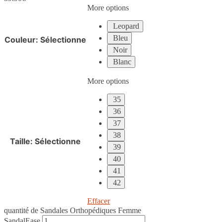
More options
Leopard
Bleu
Couleur
:
Sélectionne
Noir
Blanc
More options
35
36
37
38
Taille
:
Sélectionne
39
40
41
42
Effacer
quantité de Sandales Orthopédiques Femme
SandalEase