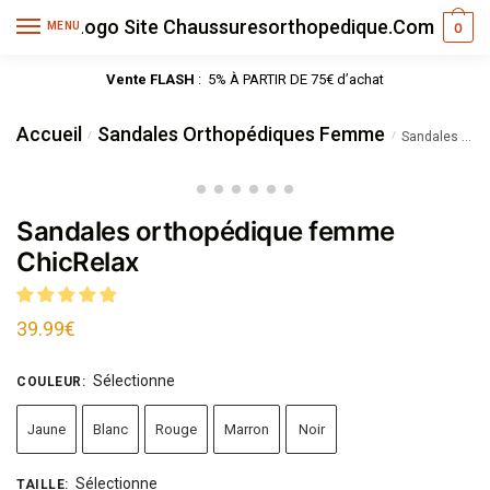
MENU
0
Vente FLASH
: 5% À PARTIR DE 75€ d’achat
Accueil
Sandales Orthopédiques Femme
/
/
Sandales orthopédique femme ChicRelax
Sandales orthopédique femme
ChicRelax
39.99
€
Sélectionne
COULEUR
:
Jaune
Blanc
Rouge
Marron
Noir
Sélectionne
TAILLE
: