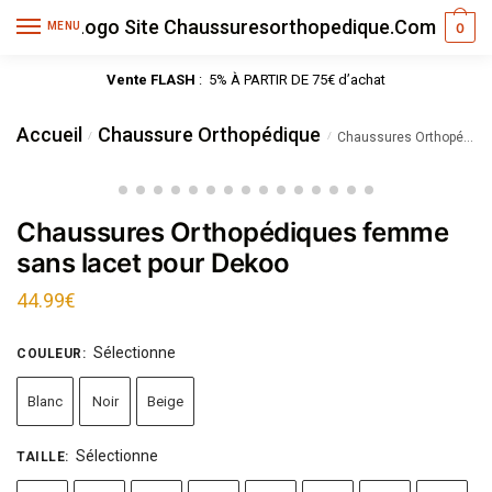
MENU
0
Vente FLASH
: 5% À PARTIR DE 75€ d’achat
Accueil
Chaussure Orthopédique
/
/
Chaussures Orthopédiques femme sans lacet pour Dekoo
Chaussures Orthopédiques femme
sans lacet pour Dekoo
44.99
€
Sélectionne
COULEUR
:
Blanc
Noir
Beige
Sélectionne
TAILLE
: