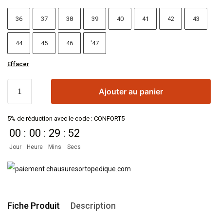
36
37
38
39
40
41
42
43
44
45
46
'47
Effacer
Ajouter au panier
5% de réduction avec le code : CONFORT5
00
:
00
:
29
:
52
Jour
Heure
Mins
Secs
Fiche Produit
Description