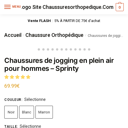
MENU
0
Vente FLASH
: 5% À PARTIR DE 75€ d’achat
Accueil
Chaussure Orthopédique
/
/
Chaussures de jogging en plein air pour hommes – Sprinty
Chaussures de jogging en plein air
pour hommes – Sprinty
69.99
€
Sélectionne
COULEUR
:
Noir
Blanc
Marron
Sélectionne
TAILLE
: