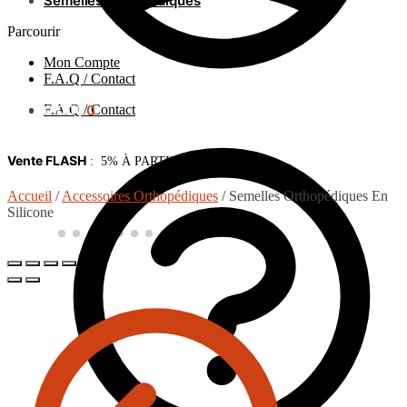
Semelles orthopédiques
Parcourir
Mon Compte
F.A.Q / Contact
F.A.Q / Contact
0.00
€
0
Vente FLASH
: 5% À PARTIR DE 75€ d’achat
Accueil
/
Accessoires Orthopédiques
/
Semelles Orthopédiques En
Silicone