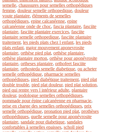
semelle
,
chaussures pour semelles orthopédiques
femme
,
douleur semelle orthopedique
,
douleur
voute plantaire
,
éléments de semelles
orthopédiques
,
epine calcanéenne
,
epine
calcanéenne onde de choc
,
fascia plantaire
,
fasciite
plantaire
,
fasciite plantaire exercices
,
fasciite
plantaire semelle orthopedique
,
fasciite plantaire
traitement
,
les pieds plats chez l enfant
,
les pieds
plats enfant
,
major mouvement aponevrosite
plantaire
,
orthèse pied plat
,
orthèse plantaire
,
orthèse plantaire morton
,
orthèse pour aponévrosite
plantaire
,
ortheses plantaire
,
orthofeet fasciite
plantaire
,
orthosteda semelle diabetique
,
ou acheter
semelle orthopédique
,
pharmacie semelles
orthopédiques
,
pied diabétique traitement
,
pied plat
double trouble
,
pied plat douleur
,
pied plat solution
,
pied qui rentre vers l intérieur adulte
,
plantaire
douleur
,
podologue semelles orthopédiques
,
pommade pour épine calcanéenne en pharmacie
,
prise en charge des semelles orthopédiques
,
prix
semelle orthopédique
,
pronation pied plat
,
prothèses
orthopédiques
,
quelle semelle pour aponévrosite
plantaire
,
sandale pour diabetique
,
sandales
confortables à semelles epaisses
,
scholl pied