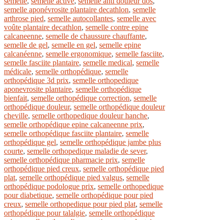
semelle
,
semelle active
,
semelle anti douleur dos
,
semelle aponévrosite plantaire decathlon
,
semelle
arthrose pied
,
semelle autocollantes
,
semelle avec
voûte plantaire decathlon
,
semelle contre epine
calcaneenne
,
semelle de chaussure chauffante
,
semelle de gel
,
semelle en gel
,
semelle epine
calcanéenne
,
semelle ergonomique
,
semelle fasciite
,
semelle fasciite plantaire
,
semelle medical
,
semelle
médicale
,
semelle orthopédique
,
semelle
orthopédique 3d prix
,
semelle orthopedique
aponevrosite plantaire
,
semelle orthopédique
bienfait
,
semelle orthopédique correction
,
semelle
orthopédique douleur
,
semelle orthopédique douleur
cheville
,
semelle orthopedique douleur hanche
,
semelle orthopédique epine calcaneenne prix
,
semelle orthopédique fasciite plantaire
,
semelle
orthopédique gel
,
semelle orthopédique jambe plus
courte
,
semelle orthopedique maladie de sever
,
semelle orthopédique pharmacie prix
,
semelle
orthopédique pied creux
,
semelle orthopédique pied
plat
,
semelle orthopédique pied valgus
,
semelle
orthopédique podologue prix
,
semelle orthopedique
pour diabetique
,
semelle orthopédique pour pied
creux
,
semelle orthopedique pour pied plat
,
semelle
orthopédique pour talalgie
,
semelle orthopédique