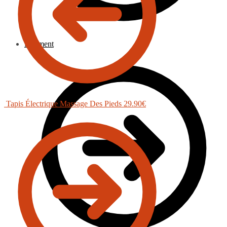
Paiement
Tapis Électrique Massage Des Pieds
29.90
€