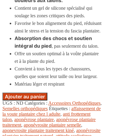
douleurs aux talons.
Contient un gel de silicone spécialisé qui
soulage les zones critiques des pieds.
Favorise le bon alignement du pied, réduisant
ainsi le stress et la tension du fascia plantaire.
Absorption des chocs et soutien
intégral du pied
, pas seulement du talon.
Offre un soutien optimal à la voûte plantaire
et à la plante du pied.
Convient à tous les types de chaussures,
quelles que soient leur taille ou leur largeur.
Matériau léger et respirant
Ajouter au panier
UGS :
ND
Catégories :
Accessoires Orthopédiques
,
Semelles orthopédiques
Étiquettes :
affaissement de
la voute plantaire chez l adulte
,
anti frottement
talon
,
aponévrose plantaire
,
aponévrose plantaire
traitement
,
aponévrosite plantaire semelle
,
aponevrosite plantaire traitement kiné
,
aponévrosite
plantaire traitement naturel
,
attitude scoliotique