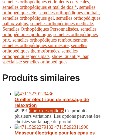
semelles orthopédiques et douleurs cervicales
,
semelles orthopédiques et mal de dos *
,
semelles
orthopédiques été
,
semelles orthopédiques football
,
semelles orthopédiques gel
,
semelles orthopédiques
hallux valgus
,
semelles orthopédiques medicale
,
Semelles Orthopédiques Personnalisées
,
semelles
orthopédiques podologue
,
semelles orthopédiques
prix
,
semelles orthopédiques remboursement
,
semelles orthopédiques sur mesure
,
semelles
orthopédiques thermoformées
,
semelles
orthopediquespieds plats
,
show_quantity_bar
,
spécialiste semelles orthopédiques
Produits similaires
Oreiller électrique de massage de
relaxation
49.99
€
Choix des options
Ce produit a
plusieurs variations. Les options peuvent être
choisies sur la page du produit
Masseur électrique pour les épaules