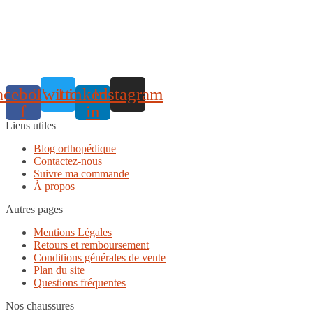
acebook-
Twitter
Linkedin-
Instagram
f
in
Liens utiles
Blog orthopédique
Contactez-nous
Suivre ma commande
À propos
Autres pages
Mentions Légales
Retours et remboursement
Conditions générales de vente
Plan du site
Questions fréquentes
Nos chaussures