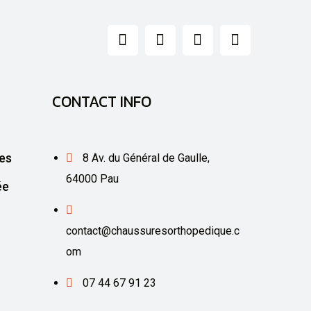
CONTACT INFO
es
8 Av. du Général de Gaulle,
64000 Pau
ée
contact@chaussuresorthopedique.c
om
07 44 67 91 23