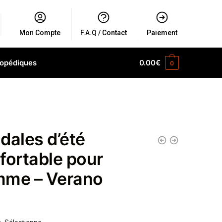
Mon Compte
F.A.Q / Contact
Paiement
hopédiques
0.00
€
0
dales d’été
fortable pour
me – Verano