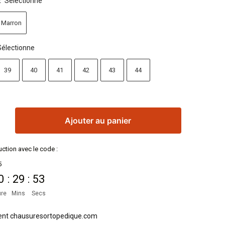
Sélectionne
:
Marron
Sélectionne
39
40
41
42
43
44
Ajouter au panier
ction avec le code :
5
0
:
29
:
52
re
Mins
Secs