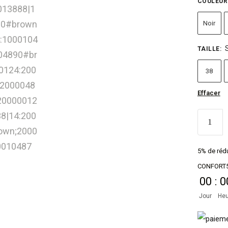
COULEUR
Noir
TAILLE
:
38
Effacer
5% de rédu
CONFORT
00
:
0
Jour
Heu