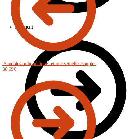
Paiement
Sandales orthopédique femme semelles souples
38.99
€