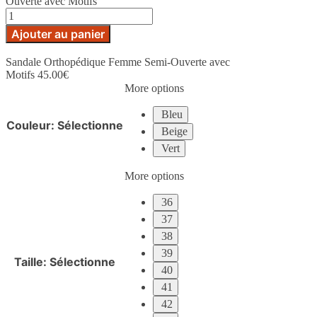
Ouverte avec Motifs
Ajouter au panier
Sandale Orthopédique Femme Semi-Ouverte avec
Motifs
45.00
€
More options
Bleu
Couleur
:
Sélectionne
Beige
Vert
More options
36
37
38
39
Taille
:
Sélectionne
40
41
42