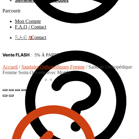
Semelles orthopédiques
Parcourir
Mon Compte
F.A.Q / Contact
F.A.Q / Contact
0.00
€
0
Vente FLASH
: 5% À PARTIR DE 75€ d’achat
Accueil
/
Sandales Orthopédiques Femme
/
Sandale Orthopédique
Femme Semi-Ouverte avec Motifs