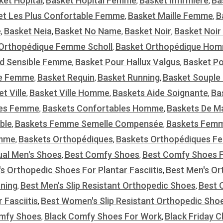
ket Hopital
Basket Hôpital Femme
Basket Infirmière
Ba
,
,
,
et Les Plus Confortable Femme
Basket Maille Femme
B
,
,
e
Basket Neia
Basket No Name
Basket Noir
Basket Noi
,
,
,
,
Orthopédique Femme Scholl
Basket Orthopédique Ho
,
ed Sensible Femme
Basket Pour Hallux Valgus
Basket P
,
,
e Femme
Basket Requin
Basket Running
Basket Soupl
,
,
,
t Ville
Basket Ville Homme
Baskets Aide Soignante
Ba
,
,
,
les Femme
Baskets Confortables Homme
Baskets De M
,
,
ble
Baskets Femme Semelle Compensée
Baskets Fem
,
,
emme
Baskets Orthopédiques
Baskets Orthopédiques 
,
,
ual Men's Shoes
Best Comfy Shoes
Best Comfy Shoes F
,
,
s Orthopedic Shoes For Plantar Fasciitis
Best Men's Or
,
ning
Best Men's Slip Resistant Orthopedic Shoes
Best 
,
,
 Fasciitis
Best Women's Slip Resistant Orthopedic Sho
,
mfy Shoes
Black Comfy Shoes For Work
Black Friday 
,
,