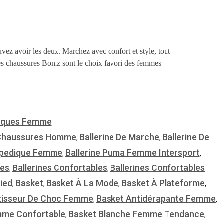
ez avoir les deux. Marchez avec confort et style, tout
les chaussures Boniz sont le choix favori des femmes
iques Femme
Chaussures Homme
Ballerine De Marche
Ballerine De
,
,
hopedique Femme
Ballerine Puma Femme Intersport
,
,
les
Ballerines Confortables
Ballerines Confortables
,
,
ied
Basket
Basket À La Mode
Basket À Plateforme
,
,
,
,
tisseur De Choc Femme
Basket Antidérapante Femme
,
,
mme Confortable
Basket Blanche Femme Tendance
,
,