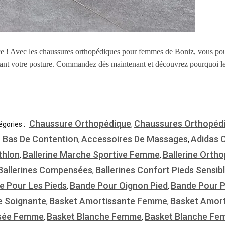
e ! Avec les chaussures orthopédiques pour femmes de Boniz, vous pouv
imisant votre posture. Commandez dès maintenant et découvrez pourquoi 
Chaussure Orthopédique
Chaussures Orthopéd
égories :
,
r Bas De Contention
Accessoires De Massages
Adidas 
,
,
thlon
Ballerine Marche Sportive Femme
Ballerine Ort
,
,
Ballerines Compensées
Ballerines Confort Pieds Sensib
,
e Pour Les Pieds
Bande Pour Oignon Pied
Bande Pour P
,
,
e Soignante
Basket Amortissante Femme
Basket Amor
,
,
sée Femme
Basket Blanche Femme
Basket Blanche Fe
,
,