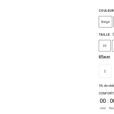
COULEUR
Beige
TAILLE
:
35
Effacer
5% de rédu
CONFORT
00
:
0
Jour
Heu