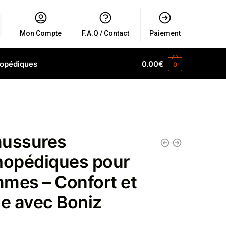
Mon Compte
F.A.Q / Contact
Paiement
hopédiques
0.00
€
0
ussures
hopédiques pour
mes – Confort et
le avec Boniz