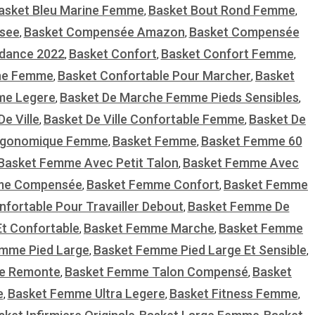
asket Bleu Marine Femme
Basket Bout Rond Femme
,
,
see
Basket Compensée Amazon
Basket Compensée
,
,
dance 2022
Basket Confort
Basket Confort Femme
,
,
,
che Femme
Basket Confortable Pour Marcher
Basket
,
,
me Legere
Basket De Marche Femme Pieds Sensibles
,
,
De Ville
Basket De Ville Confortable Femme
Basket De
,
,
rgonomique Femme
Basket Femme
Basket Femme 60
,
,
Basket Femme Avec Petit Talon
Basket Femme Avec
,
me Compensée
Basket Femme Confort
Basket Femme
,
,
ortable Pour Travailler Debout
Basket Femme De
,
t Confortable
Basket Femme Marche
Basket Femme
,
,
mme Pied Large
Basket Femme Pied Large Et Sensible
,
,
e Remonte
Basket Femme Talon Compensé
Basket
,
,
e
Basket Femme Ultra Legere
Basket Fitness Femme
,
,
,