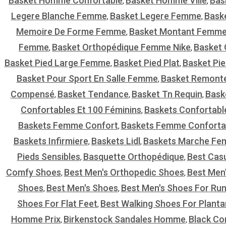
Basket Homme Confortable
Basket Homme Ville
Bas
,
,
Legere Blanche Femme
Basket Legere Femme
Bask
,
,
Memoire De Forme Femme
Basket Montant Femm
,
Femme
Basket Orthopédique Femme Nike
Basket 
,
,
Basket Pied Large Femme
Basket Pied Plat
Basket Pi
,
,
Basket Pour Sport En Salle Femme
Basket Remont
,
Compensé
Basket Tendance
Basket Tn Requin
Baske
,
,
,
Confortables Et 100 Féminins
Baskets Confortab
,
Baskets Femme Confort
Baskets Femme Conforta
,
Baskets Infirmiere
Baskets Lidl
Baskets Marche F
,
,
Pieds Sensibles
Basquette Orthopédique
Best Cas
,
,
Comfy Shoes
Best Men's Orthopedic Shoes
Best Men'
,
,
Shoes
Best Men's Shoes
Best Men's Shoes For Run
,
,
Shoes For Flat Feet
Best Walking Shoes For Plantar
,
Homme Prix
Birkenstock Sandales Homme
Black Co
,
,