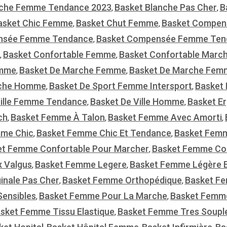
nche Femme Tendance 2023
Basket Blanche Pas Cher
B
,
,
asket Chic Femme
Basket Chut Femme
Basket Compen
,
,
nsée Femme Tendance
Basket Compensée Femme Ten
,
Basket Confortable Femme
Basket Confortable Mar
,
,
emme
Basket De Marche Femme
Basket De Marche Fem
,
,
rche Homme
Basket De Sport Femme Intersport
Basket 
,
,
Ville Femme Tendance
Basket De Ville Homme
Basket E
,
,
ch
Basket Femme À Talon
Basket Femme Avec Amorti
,
,
,
mme Chic
Basket Femme Chic Et Tendance
Basket Fem
,
,
et Femme Confortable Pour Marcher
Basket Femme Conf
,
x Valgus
Basket Femme Legere
Basket Femme Légère E
,
,
inale Pas Cher
Basket Femme Orthopédique
Basket Fe
,
,
ensibles
Basket Femme Pour La Marche
Basket Femm
,
,
sket Femme Tissu Elastique
Basket Femme Tres Soupl
,