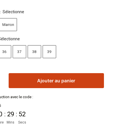
Sélectionne
:
Marron
Sélectionne
36
37
38
39
Ajouter au panier
ction avec le code :
5
0
:
29
:
51
re
Mins
Secs