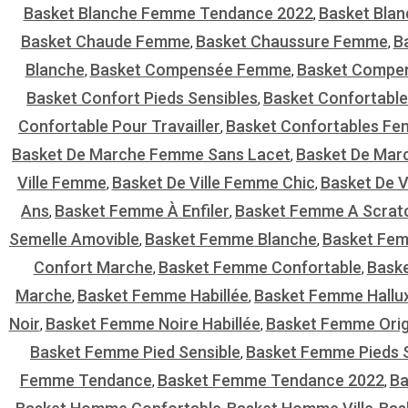
Basket Blanche Femme Tendance 2022
Basket Bla
,
Basket Chaude Femme
Basket Chaussure Femme
B
,
,
Blanche
Basket Compensée Femme
Basket Compe
,
,
Basket Confort Pieds Sensibles
Basket Confortable
,
Confortable Pour Travailler
Basket Confortables F
,
Basket De Marche Femme Sans Lacet
Basket De Ma
,
Ville Femme
Basket De Ville Femme Chic
Basket De 
,
,
Ans
Basket Femme À Enfiler
Basket Femme A Scrat
,
,
Semelle Amovible
Basket Femme Blanche
Basket Fe
,
,
Confort Marche
Basket Femme Confortable
Bask
,
,
Marche
Basket Femme Habillée
Basket Femme Hallu
,
,
Noir
Basket Femme Noire Habillée
Basket Femme Orig
,
,
Basket Femme Pied Sensible
Basket Femme Pieds S
,
Femme Tendance
Basket Femme Tendance 2022
Ba
,
,