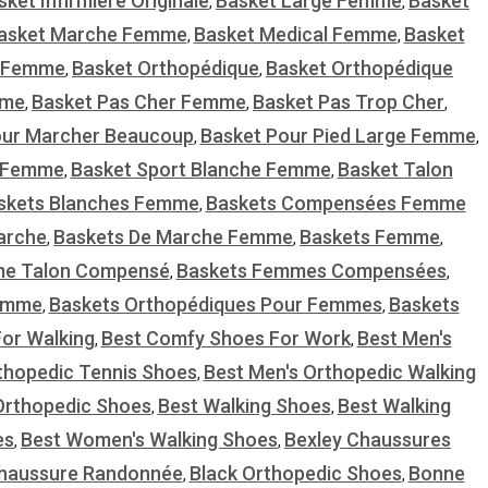
sket Infirmiere Originale
Basket Large Femme
Basket
,
,
asket Marche Femme
Basket Medical Femme
Basket
,
,
r Femme
Basket Orthopédique
Basket Orthopédique
,
,
mme
Basket Pas Cher Femme
Basket Pas Trop Cher
,
,
,
our Marcher Beaucoup
Basket Pour Pied Large Femme
,
,
e Femme
Basket Sport Blanche Femme
Basket Talon
,
,
skets Blanches Femme
Baskets Compensées Femme
,
arche
Baskets De Marche Femme
Baskets Femme
,
,
,
me Talon Compensé
Baskets Femmes Compensées
,
,
Femme
Baskets Orthopédiques Pour Femmes
Baskets
,
,
or Walking
Best Comfy Shoes For Work
Best Men's
,
,
thopedic Tennis Shoes
Best Men's Orthopedic Walking
,
Orthopedic Shoes
Best Walking Shoes
Best Walking
,
,
es
Best Women's Walking Shoes
Bexley Chaussures
,
,
Chaussure Randonnée
Black Orthopedic Shoes
Bonne
,
,