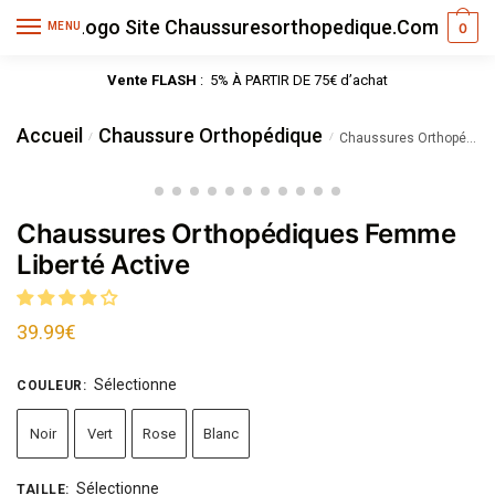
MENU
0
Vente FLASH
: 5% À PARTIR DE 75€ d’achat
Accueil
Chaussure Orthopédique
/
/
Chaussures Orthopédiques Femme Liberté Active
Chaussures Orthopédiques Femme
Liberté Active
39.99
€
Sélectionne
COULEUR
:
Noir
Vert
Rose
Blanc
Sélectionne
TAILLE
: