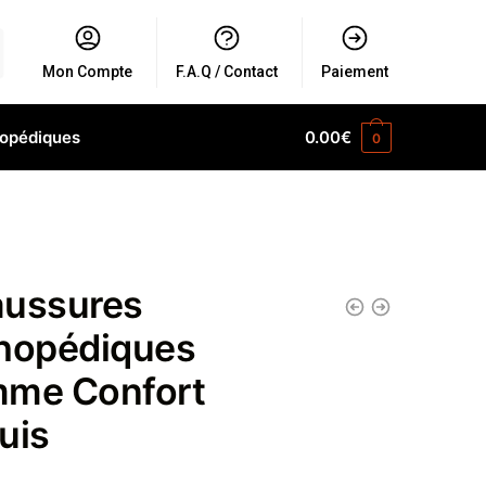
Mon Compte
F.A.Q / Contact
Paiement
hopédiques
0.00
€
0
ussures
hopédiques
me Confort
uis