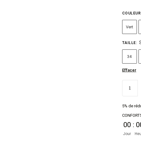
COULEUR
Vert
TAILLE
:
34
Effacer
5% de rédu
CONFORT
00
:
0
Jour
Heu