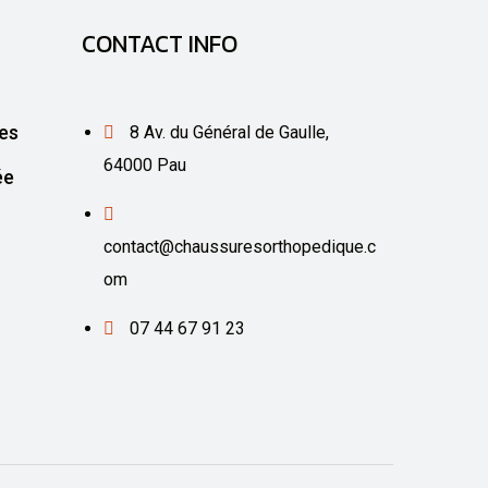
CONTACT INFO
es
8 Av. du Général de Gaulle,
64000 Pau
ée
contact@chaussuresorthopedique.c
om
07 44 67 91 23