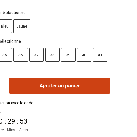
Sélectionne
:
Bleu
Jaune
Sélectionne
35
36
37
38
39
40
41
Ajouter au panier
ction avec le code :
5
0
:
29
:
52
re
Mins
Secs