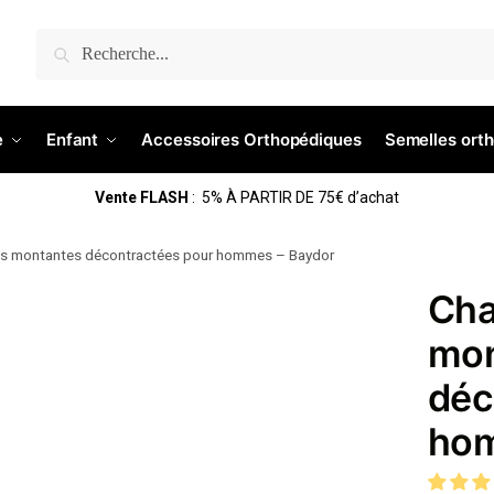
Recherche
e
Enfant
Accessoires Orthopédiques
Semelles ort
Vente FLASH
: 5% À PARTIR DE 75€ d’achat
s montantes décontractées pour hommes – Baydor
Cha
mon
déc
hom