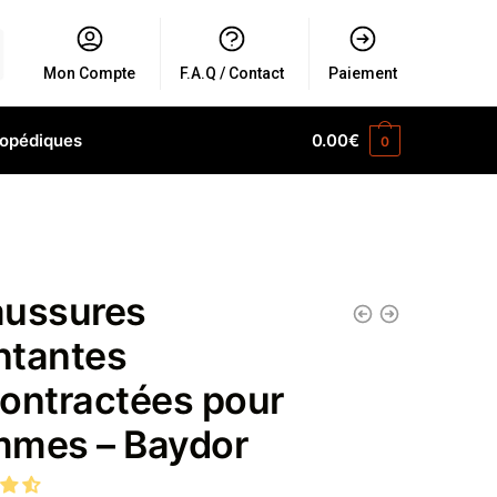
Mon Compte
F.A.Q / Contact
Paiement
hopédiques
0.00
€
0
ussures
tantes
ontractées pour
mes – Baydor