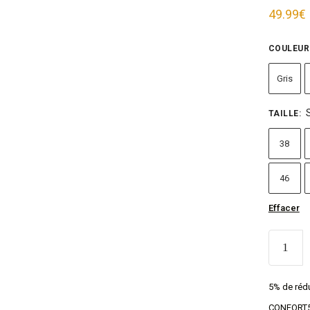
49.99
€
COULEUR
Gris
TAILLE
:
38
46
Effacer
5% de rédu
CONFORT