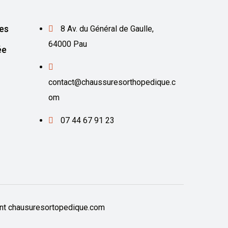
es
8 Av. du Général de Gaulle,
64000 Pau
ée
contact@chaussuresorthopedique.c
om
07 44 67 91 23