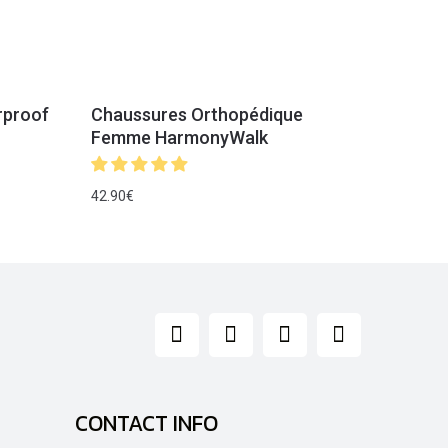
rproof
Chaussures Orthopédique
Femme HarmonyWalk
42.90
€
CONTACT INFO