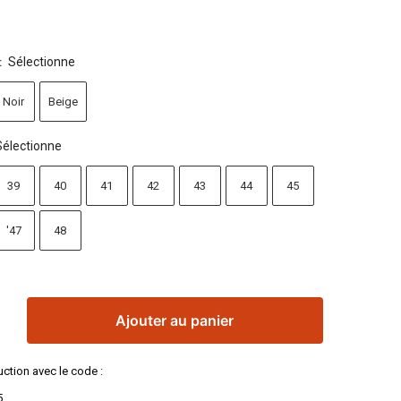
Sélectionne
:
Noir
Beige
Sélectionne
39
40
41
42
43
44
45
'47
48
Ajouter au panier
ction avec le code :
5