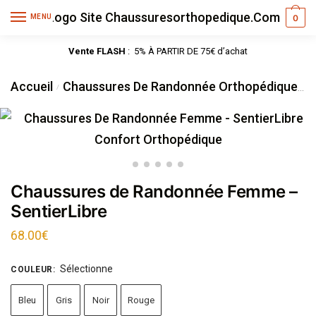
MENU
0
Vente FLASH
: 5% À PARTIR DE 75€ d’achat
Accueil
Chaussures De Randonnée Orthopédique
/
C
Chaussures de Randonnée Femme –
SentierLibre
68.00
€
Sélectionne
COULEUR
:
Bleu
Gris
Noir
Rouge