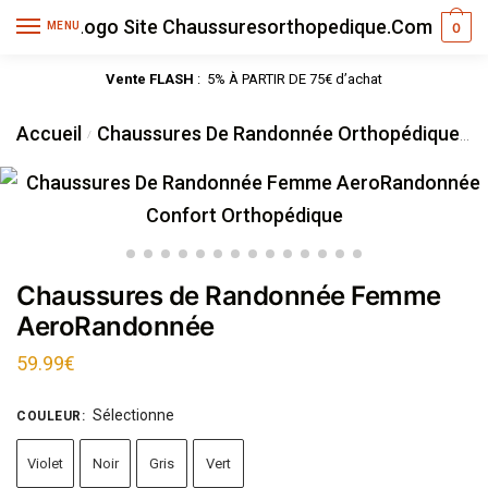
MENU
0
Vente FLASH
: 5% À PARTIR DE 75€ d’achat
Accueil
Chaussures De Randonnée Orthopédique
/
C
Chaussures de Randonnée Femme
AeroRandonnée
59.99
€
Sélectionne
COULEUR
:
Violet
Noir
Gris
Vert