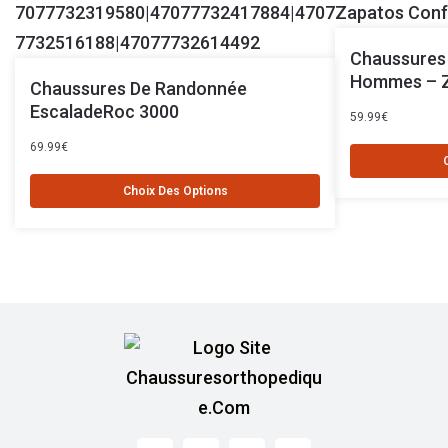
Chaussures
Hommes – 
Chaussures De Randonnée
EscaladeRoc 3000
59.99
€
69.99
€
Choix Des Options