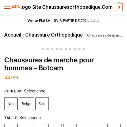
MENU
0
Vente FLASH
: 5% À PARTIR DE 75€ d’achat
Accueil
Chaussure Orthopédique
/
/
Chaussures de marche pour hommes – Botcam
Chaussures de marche pour
hommes – Botcam
44.99
€
Sélectionne
COULEUR
:
Noir
Beige
Bleu
Sélectionne
TAILLE
: