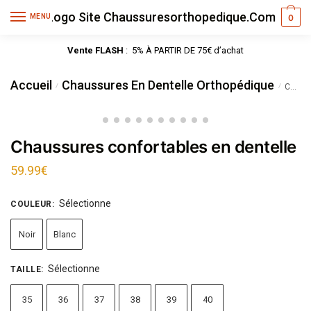
MENU
0
Vente FLASH
: 5% À PARTIR DE 75€ d’achat
Accueil
Chaussures En Dentelle Orthopédique
/
/
Chaussures confortables en dentelle
Chaussures confortables en dentelle
59.99
€
Sélectionne
COULEUR
:
Noir
Blanc
Sélectionne
TAILLE
:
35
36
37
38
39
40