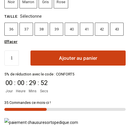
Noir
Marron
Gris
Rose
Sélectionne
TAILLE
:
36
37
38
39
40
41
42
43
Effacer
Ajouter au panier
5% de réduction avec le code : CONFORT5
00
:
00
:
29
:
52
Jour
Heure
Mins
Secs
35 Commandes ce mois-ci !