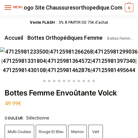
MENU
0
Vente FLASH
: 5% À PARTIR DE 75€ d’achat
Accueil
Bottes Orthopédiques Femme
/
/
Bottes Femme Envoûtante Volck
Bottes Femme Envoûtante Volck
49.99
€
Sélectionne
COULEUR
:
Multi-Couleur
Rouge Et Bleu
Marron
Vert