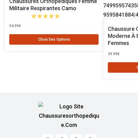
Chaussures Orthopédiques Femme
Militaire Respirantes Camo
54.99
€
Chaussure 
Moderne À 
Choix Des Options
Femmes
39.99
€