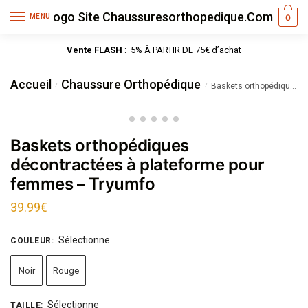
MENU
0
Vente FLASH
: 5% À PARTIR DE 75€ d’achat
Accueil
Chaussure Orthopédique
/
/
Baskets orthopédiques décontractées à plateforme pour femmes – Tryumfo
Baskets orthopédiques
décontractées à plateforme pour
femmes – Tryumfo
39.99
€
Sélectionne
COULEUR
:
Noir
Rouge
Sélectionne
TAILLE
: